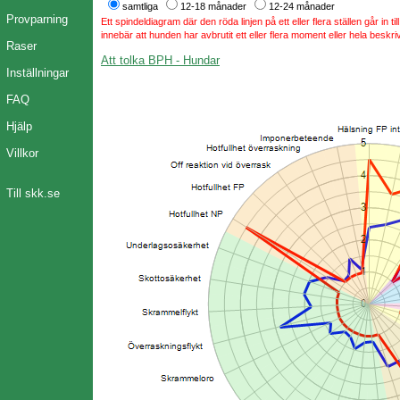
samtliga
12-18 månader
12-24 månader
Provparning
Ett spindeldiagram där den röda linjen på ett eller flera ställen går in t
innebär att hunden har avbrutit ett eller flera moment eller hela beskri
Raser
Att tolka BPH - Hundar
Inställningar
FAQ
Hjälp
Villkor
Till skk.se