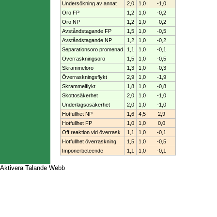
Undersökning av annat
2,0
1,0
-1,0
Oro FP
1,2
1,0
-0,2
Oro NP
1,2
1,0
-0,2
Avståndstagande FP
1,5
1,0
-0,5
Avståndstagande NP
1,2
1,0
-0,2
Separationsoro promenad
1,1
1,0
-0,1
Överraskningsoro
1,5
1,0
-0,5
Skrammeloro
1,3
1,0
-0,3
Överraskningsflykt
2,9
1,0
-1,9
Skrammelflykt
1,8
1,0
-0,8
Skottosäkerhet
2,0
1,0
-1,0
Underlagsosäkerhet
2,0
1,0
-1,0
Hotfullhet NP
1,6
4,5
2,9
Hotfullhet FP
1,0
1,0
0,0
Off reaktion vid överrask
1,1
1,0
-0,1
Hotfullhet överraskning
1,5
1,0
-0,5
Imponerbeteende
1,1
1,0
-0,1
Aktivera Talande Webb