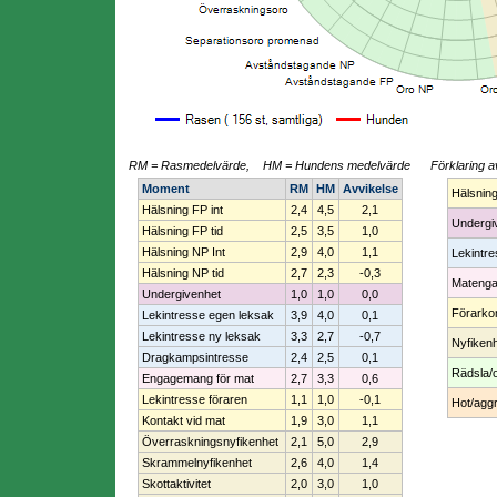
RM = Rasmedelvärde, HM = Hundens medelvärde
Förklaring a
Moment
RM
HM
Avvikelse
Hälsnin
Hälsning FP int
2,4
4,5
2,1
Undergi
Hälsning FP tid
2,5
3,5
1,0
Hälsning NP Int
2,9
4,0
1,1
Lekintr
Hälsning NP tid
2,7
2,3
-0,3
Mateng
Undergivenhet
1,0
1,0
0,0
Förarko
Lekintresse egen leksak
3,9
4,0
0,1
Lekintresse ny leksak
3,3
2,7
-0,7
Nyfiken
Dragkampsintresse
2,4
2,5
0,1
Rädsla/
Engagemang för mat
2,7
3,3
0,6
Lekintresse föraren
1,1
1,0
-0,1
Hot/aggr
Kontakt vid mat
1,9
3,0
1,1
Överraskningsnyfikenhet
2,1
5,0
2,9
Skrammelnyfikenhet
2,6
4,0
1,4
Skottaktivitet
2,0
3,0
1,0