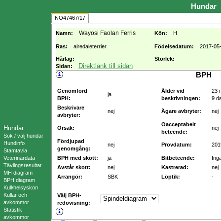
Hundar
NO47467/17
Wayosi Faolan Ferris
Namn:
Kön:
H
Ras:
airedaleterrier
Födelsedatum:
2017-05
Hårlag:
Storlek:
Direktlänk till sidan
Sidan:
BPH
Genomförd
Ålder vid
23 
ja
BPH:
beskrivningen:
9 d
Beskrivare
nej
Ägare avbryter:
nej
avbryter:
Oacceptabelt
Hundar
Orsak:
-
nej
beteende:
Sök / välj hundar
Fördjupad
Hundinfo
nej
Provdatum:
201
genomgång:
Stamtavla
Veterinärdata
BPH med skott:
ja
Bitbeteende:
Ing
Tävlingsresultat
Avstår skott:
nej
Kastrerad:
nej
MH diagram
Arrangör:
SBK
Löptik:
-
BPH diagram
Kull/helsyskon
Kullar och
Välj BPH-
avkommor
redovisning:
Statistik
avkommor