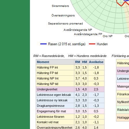
RM = Rasmedelvärde, HM = Hundens medelvärde
Förklaring a
Moment
RM
HM
Avvikelse
Hälsnin
Hälsning FP int
3,3
1,5
-1,8
Undergi
Hälsning FP tid
3,3
1,5
-1,8
Hälsning NP Int
3,7
4,0
0,3
Lekintr
Hälsning NP tid
3,3
3,0
-0,3
Mateng
Undergivenhet
1,5
4,0
2,5
Förarko
Lekintresse egen leksak
4,1
2,3
-1,7
Lekintresse ny leksak
3,3
3,0
-0,3
Nyfiken
Dragkampsintresse
2,8
1,5
-1,3
Rädsla/
Engagemang för mat
3,0
3,5
0,5
Lekintresse föraren
1,2
1,0
-0,2
Hot/aggr
Kontakt vid mat
2,1
1,0
-1,1
Överraskningsnyfikenhet
2,6
4,0
1,4