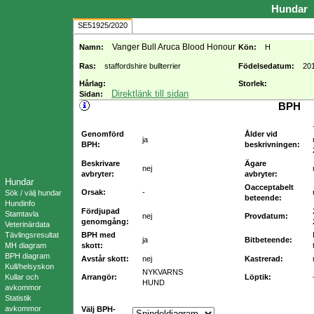
Hundar
SE51925/2020
Vanger Bull Aruca Blood Honour
Namn:
Kön:
H
Ras:
staffordshire bullterrier
Födelsedatum:
20
Hårlag:
Storlek:
Direktlänk till sidan
Sidan:
BPH
Genomförd
Ålder vid
ja
BPH:
beskrivningen:
Beskrivare
Ägare
nej
avbryter:
avbryter:
Hundar
Oacceptabelt
Orsak:
-
Sök / välj hundar
beteende:
Hundinfo
Fördjupad
Stamtavla
nej
Provdatum:
genomgång:
Veterinärdata
Tävlingsresultat
BPH med
ja
Bitbeteende:
MH diagram
skott:
BPH diagram
Avstår skott:
nej
Kastrerad:
Kull/helsyskon
NYKVARNS
Kullar och
Arrangör:
Löptik:
HUND
avkommor
Statistik
avkommor
Välj BPH-