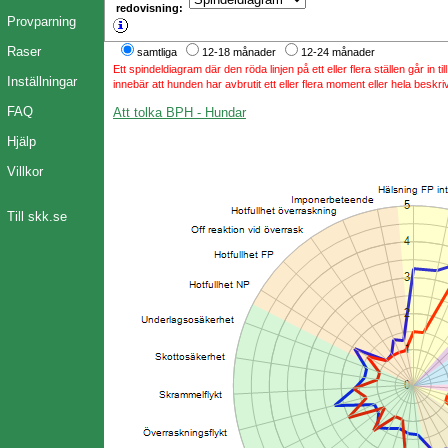
redovisning:
Provparning
Raser
samtliga
12-18 månader
12-24 månader
Ett spindeldiagram där den röda linjen på ett eller flera ställen går in t
Inställningar
innebär att hunden har avbrutit ett eller flera moment eller hela beskri
FAQ
Att tolka BPH - Hundar
Hjälp
Villkor
Till skk.se