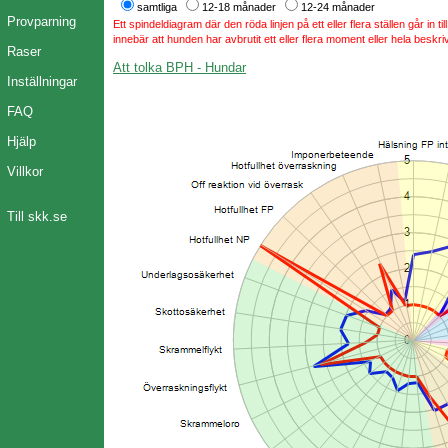
samtliga
12-18 månader
12-24 månader
Provparning
Ett spindeldiagram där den röda linjen på ett eller flera ställen går in t
innebär att hunden har avbrutit ett eller flera moment eller hela beskri
Raser
Att tolka BPH - Hundar
Inställningar
FAQ
Hjälp
Villkor
Till skk.se