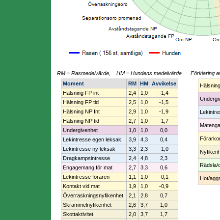
RM = Rasmedelvärde, HM = Hundens medelvärde
Förklaring a
Moment
RM
HM
Avvikelse
Hälsnin
Hälsning FP int
2,4
1,0
-1,4
Undergi
Hälsning FP tid
2,5
1,0
-1,5
Hälsning NP Int
2,9
1,0
-1,9
Lekintr
Hälsning NP tid
2,7
1,0
-1,7
Mateng
Undergivenhet
1,0
1,0
0,0
Förarko
Lekintresse egen leksak
3,9
4,3
0,4
Lekintresse ny leksak
3,3
2,3
-1,0
Nyfiken
Dragkampsintresse
2,4
4,8
2,3
Rädsla/
Engagemang för mat
2,7
3,3
0,6
Lekintresse föraren
1,1
1,0
-0,1
Hot/aggr
Kontakt vid mat
1,9
1,0
-0,9
Överraskningsnyfikenhet
2,1
2,8
0,7
Skrammelnyfikenhet
2,6
3,7
1,0
Skottaktivitet
2,0
3,7
1,7