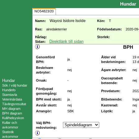
Hundar
NO54823/20
Wayosi Isidore Isolde
Namn:
Kön:
T
Ras:
airedaleterrier
Födelsedatum:
2020-09
Hårlag:
Storlek:
Direktlänk till sidan
Sidan:
BPH
Genomförd
Ålder vid
19 
ja
BPH:
beskrivningen:
13 
Beskrivare
nej
Ägare avbryter:
nej
avbryter:
Oacceptabelt
Hundar
Orsak:
-
nej
beteende:
Sök / välj hundar
Fördjupad
Hundinfo
nej
Provdatum:
202
genomgång:
Stamtavla
Veterinärdata
BPH med skott:
ja
Bitbeteende:
Inga
Tävlingsresultat
Avstår skott:
nej
Kastrerad:
nej
MH diagram
Arrangör:
SBK
Löptik:
ja
BPH diagram
Kull/helsyskon
Kullar och
Välj BPH-
avkommor
redovisning:
Statistik
avkommor