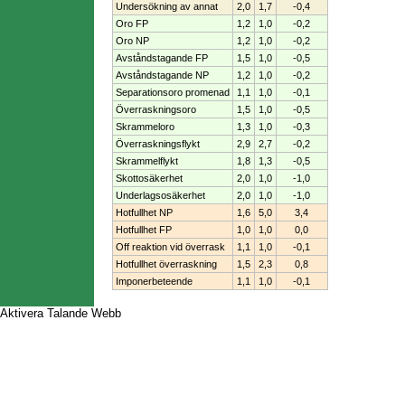
Undersökning av annat
2,0
1,7
-0,4
Oro FP
1,2
1,0
-0,2
Oro NP
1,2
1,0
-0,2
Avståndstagande FP
1,5
1,0
-0,5
Avståndstagande NP
1,2
1,0
-0,2
Separationsoro promenad
1,1
1,0
-0,1
Överraskningsoro
1,5
1,0
-0,5
Skrammeloro
1,3
1,0
-0,3
Överraskningsflykt
2,9
2,7
-0,2
Skrammelflykt
1,8
1,3
-0,5
Skottosäkerhet
2,0
1,0
-1,0
Underlagsosäkerhet
2,0
1,0
-1,0
Hotfullhet NP
1,6
5,0
3,4
Hotfullhet FP
1,0
1,0
0,0
Off reaktion vid överrask
1,1
1,0
-0,1
Hotfullhet överraskning
1,5
2,3
0,8
Imponerbeteende
1,1
1,0
-0,1
Aktivera Talande Webb