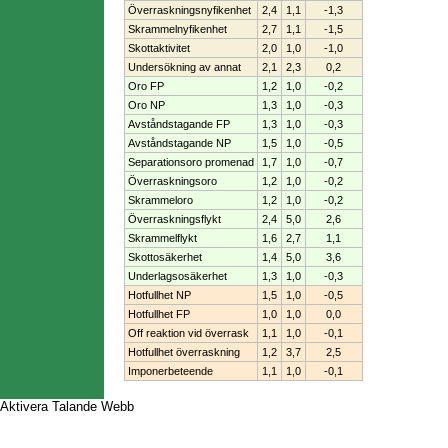
Överraskningsnyfikenhet
2,4
1,1
-1,3
Skrammelnyfikenhet
2,7
1,1
-1,5
Skottaktivitet
2,0
1,0
-1,0
Undersökning av annat
2,1
2,3
0,2
Oro FP
1,2
1,0
-0,2
Oro NP
1,3
1,0
-0,3
Avståndstagande FP
1,3
1,0
-0,3
Avståndstagande NP
1,5
1,0
-0,5
Separationsoro promenad
1,7
1,0
-0,7
Överraskningsoro
1,2
1,0
-0,2
Skrammeloro
1,2
1,0
-0,2
Överraskningsflykt
2,4
5,0
2,6
Skrammelflykt
1,6
2,7
1,1
Skottosäkerhet
1,4
5,0
3,6
Underlagsosäkerhet
1,3
1,0
-0,3
Hotfullhet NP
1,5
1,0
-0,5
Hotfullhet FP
1,0
1,0
0,0
Off reaktion vid överrask
1,1
1,0
-0,1
Hotfullhet överraskning
1,2
3,7
2,5
Imponerbeteende
1,1
1,0
-0,1
Aktivera Talande Webb