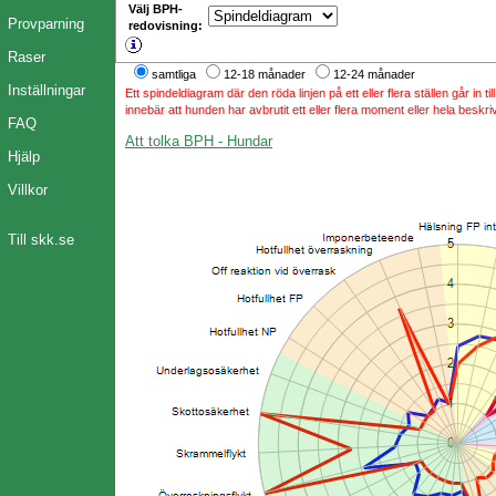
Välj BPH-
Provparning
redovisning:
Raser
samtliga
12-18 månader
12-24 månader
Inställningar
Ett spindeldiagram där den röda linjen på ett eller flera ställen går in t
innebär att hunden har avbrutit ett eller flera moment eller hela beskri
FAQ
Att tolka BPH - Hundar
Hjälp
Villkor
Till skk.se