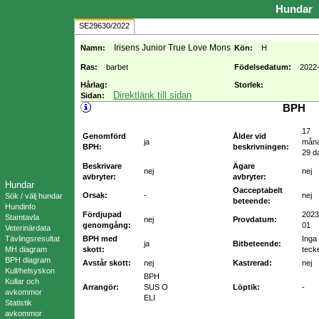
Hundar
SE29630/2022
Irisens Junior True Love Mons
Namn:
Kön:
H
Ras:
barbet
Födelsedatum:
2022
Hårlag:
Storlek:
Direktlänk till sidan
Sidan:
BPH
17
Genomförd
Ålder vid
ja
mån
BPH:
beskrivningen:
29 d
Beskrivare
Ägare
nej
nej
avbryter:
avbryter:
Hundar
Oacceptabelt
Orsak:
-
nej
Sök / välj hundar
beteende:
Hundinfo
Fördjupad
2023
Stamtavla
nej
Provdatum:
genomgång:
01
Veterinärdata
Tävlingsresultat
BPH med
Inga
ja
Bitbeteende:
MH diagram
skott:
teck
BPH diagram
Avstår skott:
nej
Kastrerad:
nej
Kull/helsyskon
BPH
Kullar och
Arrangör:
SUS O
Löptik:
-
avkommor
ELI
Statistik
avkommor