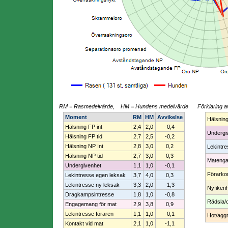
RM = Rasmedelvärde, HM = Hundens medelvärde
Förklaring a
Moment
RM
HM
Avvikelse
Hälsnin
Hälsning FP int
2,4
2,0
-0,4
Undergi
Hälsning FP tid
2,7
2,5
-0,2
Hälsning NP Int
2,8
3,0
0,2
Lekintr
Hälsning NP tid
2,7
3,0
0,3
Mateng
Undergivenhet
1,1
1,0
-0,1
Förarko
Lekintresse egen leksak
3,7
4,0
0,3
Lekintresse ny leksak
3,3
2,0
-1,3
Nyfiken
Dragkampsintresse
1,8
1,0
-0,8
Rädsla/
Engagemang för mat
2,9
3,8
0,9
Lekintresse föraren
1,1
1,0
-0,1
Hot/aggr
Kontakt vid mat
2,1
1,0
-1,1