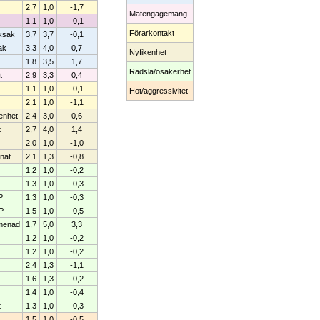
2,7
1,0
-1,7
Matengagemang
1,1
1,0
-0,1
Förarkontakt
ksak
3,7
3,7
-0,1
ak
3,3
4,0
0,7
Nyfikenhet
1,8
3,5
1,7
Rädsla/osäkerhet
t
2,9
3,3
0,4
1,1
1,0
-0,1
Hot/aggressivitet
2,1
1,0
-1,1
enhet
2,4
3,0
0,6
t
2,7
4,0
1,4
2,0
1,0
-1,0
nat
2,1
1,3
-0,8
1,2
1,0
-0,2
1,3
1,0
-0,3
P
1,3
1,0
-0,3
P
1,5
1,0
-0,5
omenad
1,7
5,0
3,3
1,2
1,0
-0,2
1,2
1,0
-0,2
2,4
1,3
-1,1
1,6
1,3
-0,2
1,4
1,0
-0,4
t
1,3
1,0
-0,3
1,5
1,0
-0,5