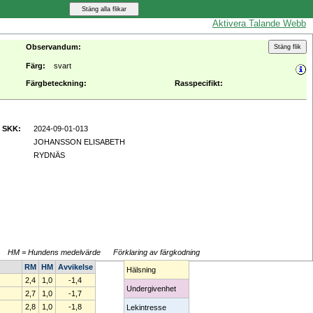
Aktivera Talande Webb
Observandum:
Färg:
svart
Färgbeteckning:
Rasspecifikt:
s SKK:
2024-09-01-013
JOHANSSON ELISABETH
RYDNÄS
, HM = Hundens medelvärde
Förklaring av färgkodning
RM
HM
Avvikelse
Hälsning
2,4
1,0
-1,4
Undergivenhet
2,7
1,0
-1,7
2,8
1,0
-1,8
Lekintresse