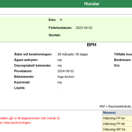
Hundar
Kön:
H
Födelsedatum:
2022-04-02
Storlek:
BPH
Ålder vid beskrivningen:
28 månader 30 dagar
Tillfälle ho
Ägare avbryter:
nej
Beskrivare:
Oacceptabelt beteende:
nej
Ort:
Provdatum:
2024-09-01
Bitbeteende:
Inga tecken
Kastrerad:
nej
Löptik:
-
RM = Rasmedelvärde
Moment
ställen går in till diagrammets mitt (värde 0)
Hälsning FP int
ller hela beskrivningen.
Hälsning FP tid
Hälsning NP Int