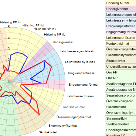
Hälsning NP tid
Undergivenhet
Lekintresse egen le
Lekintresse ny leks
Dragkampsintresse
Engagemang för ma
Lekintresse föraren
Kontakt vid mat
Överraskningsnyfik
Skrammelnyfikenhe
Skottaktivitet
Undersökning av an
Oro FP
Oro NP
Avståndstagande F
Avståndstagande N
Separationsoro pr
Överraskningsoro
Skrammeloro
Överraskningsflykt
Skrammelflykt
Skottosäkerhet
Underlagsosäkerhe
Hotfullhet NP