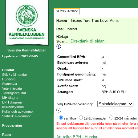
SE29631/2022
Irisens Ture True Love Mons
Namn:
Ras:
barbet
Hårlag:
Direktlänk till sidan
Sidan:
Svenska Kennelklubben
Uppdaterad: 2026-08-05
Genomförd BPH:
ja
Beskrivare avbryter:
nej
Orsak:
-
Hundar
Fördjupad genomgång:
nej
Sök / välj hundar
Hundinfo
BPH med skott:
ja
Stamtavla
Avstår skott:
nej
Veterinärdata
Arrangör:
BPH SUS O ELI
Tävlingsresultat
MH diagram
BPH diagram
Välj BPH-redovisning:
Kull/helsyskon
Kullar och avkommor
Statistik avkommor
samtliga
12-18 månader
12-24 månader
Ett spindeldiagram där den röda linjen på ett eller flera 
Provparning
innebär att hunden har avbrutit ett eller flera moment e
Raser
Att tolka BPH - Hundar