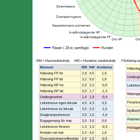
RM = Rasmedelvärde, HM = Hundens medelvärde
Förklaring a
Moment
RM
HM
Avvikelse
Hälsnin
Hälsning FP int
2,9
4,5
1,6
Undergi
Hälsning FP tid
3,2
5,0
1,8
Hälsning NP Int
2,9
2,0
-0,9
Lekintr
Hälsning NP tid
3,0
1,7
-1,3
Mateng
Undergivenhet
1,4
1,0
-0,4
Förarko
Lekintresse egen leksak
4,0
4,3
0,3
Lekintresse ny leksak
3,5
2,0
-1,5
Nyfiken
Dragkampsintresse
2,9
1,0
-1,9
Rädsla/
Engagemang för mat
3,0
3,0
0,0
Lekintresse föraren
1,3
1,0
-0,3
Hot/aggr
Kontakt vid mat
2,4
4,0
1,6
Överraskningsnyfikenhet
2,9
2,3
-0,5