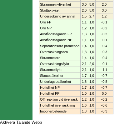
Skrammelnyfikenhet
3,0
5,0
2,0
Skottaktivitet
2,0
5,0
3,0
Undersökning av annat
1,5
2,7
1,2
Oro FP
1,1
1,0
-0,1
Oro NP
1,2
1,0
-0,2
Avståndstagande FP
1,3
1,0
-0,3
Avståndstagande NP
1,1
1,0
-0,1
Separationsoro promenad
1,4
1,0
-0,4
Överraskningsoro
1,3
1,0
-0,3
Skrammeloro
1,4
1,0
-0,4
Överraskningsflykt
2,1
2,0
-0,1
Skrammelflykt
2,1
1,0
-1,1
Skottosäkerhet
1,7
1,0
-0,7
Underlagsosäkerhet
1,8
1,0
-0,8
Hotfullhet NP
1,7
1,0
-0,7
Hotfullhet FP
1,0
1,0
0,0
Off reaktion vid överrask
1,2
1,0
-0,2
Hotfullhet överraskning
1,6
1,0
-0,6
Imponerbeteende
1,3
1,0
-0,3
Aktivera Talande Webb