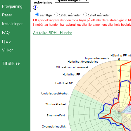
redovisning:
Provparning
Raser
samtliga
12-18 månader
12-24 månader
Ett spindeldiagram där den röda linjen på ett eller flera ställen går in t
Inställningar
innebär att hunden har avbrutit ett eller flera moment eller hela beskri
FAQ
Att tolka BPH - Hundar
Hjälp
Villkor
Till skk.se