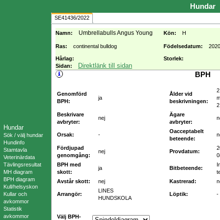
Hundar
SE41436/2022
Umbrellabulls Angus Young
Namn:
Kön:
H
Ras:
continental bulldog
Födelsedatum:
2020
Hårlag:
Storlek:
Direktlänk till sidan
Sidan:
BPH
2
Genomförd
Ålder vid
ja
m
BPH:
beskrivningen:
2
Beskrivare
Ägare
nej
n
avbryter:
avbryter:
Hundar
Oacceptabelt
Orsak:
-
n
Sök / välj hundar
beteende:
Hundinfo
Fördjupad
2
Stamtavla
nej
Provdatum:
genomgång:
0
Veterinärdata
Tävlingsresultat
BPH med
I
ja
Bitbeteende:
MH diagram
skott:
t
BPH diagram
Avstår skott:
nej
Kastrerad:
n
Kull/helsyskon
LINES
Kullar och
Arrangör:
Löptik:
-
HUNDSKOLA
avkommor
Statistik
avkommor
Välj BPH-