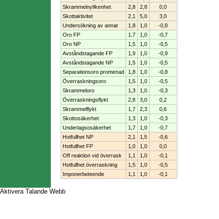
Skrammelnyfikenhet
2,8
2,8
0,0
Skottaktivitet
2,1
5,0
3,0
Undersökning av annat
1,8
1,0
-0,8
Oro FP
1,7
1,0
-0,7
Oro NP
1,5
1,0
-0,5
Avståndstagande FP
1,9
1,0
-0,9
Avståndstagande NP
1,5
1,0
-0,5
Separationsoro promenad
1,8
1,0
-0,8
Överraskningsoro
1,5
1,0
-0,5
Skrammeloro
1,3
1,0
-0,3
Överraskningsflykt
2,8
3,0
0,2
Skrammelflykt
1,7
2,3
0,6
Skottosäkerhet
1,3
1,0
-0,3
Underlagsosäkerhet
1,7
1,0
-0,7
Hotfullhet NP
2,1
1,5
-0,6
Hotfullhet FP
1,0
1,0
0,0
Off reaktion vid överrask
1,1
1,0
-0,1
Hotfullhet överraskning
1,5
1,0
-0,5
Imponerbeteende
1,1
1,0
-0,1
Aktivera Talande Webb