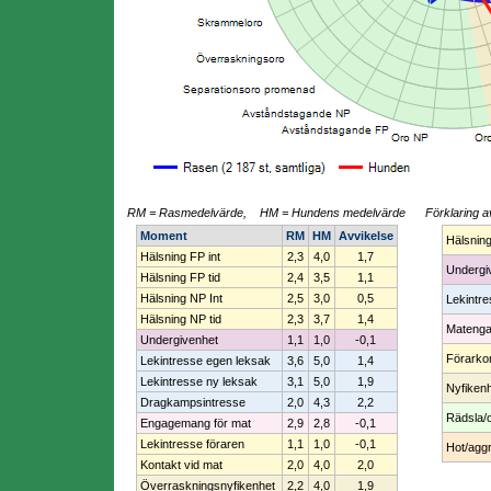
RM = Rasmedelvärde, HM = Hundens medelvärde
Förklaring a
Moment
RM
HM
Avvikelse
Hälsnin
Hälsning FP int
2,3
4,0
1,7
Undergi
Hälsning FP tid
2,4
3,5
1,1
Hälsning NP Int
2,5
3,0
0,5
Lekintr
Hälsning NP tid
2,3
3,7
1,4
Mateng
Undergivenhet
1,1
1,0
-0,1
Förarko
Lekintresse egen leksak
3,6
5,0
1,4
Lekintresse ny leksak
3,1
5,0
1,9
Nyfiken
Dragkampsintresse
2,0
4,3
2,2
Rädsla/
Engagemang för mat
2,9
2,8
-0,1
Lekintresse föraren
1,1
1,0
-0,1
Hot/aggr
Kontakt vid mat
2,0
4,0
2,0
Överraskningsnyfikenhet
2,2
4,0
1,9