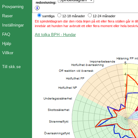
redovisning:
Provparning
Raser
samtliga
12-18 månader
12-24 månader
Ett spindeldiagram där den röda linjen på ett eller flera ställen går in t
Inställningar
innebär att hunden har avbrutit ett eller flera moment eller hela beskri
FAQ
Att tolka BPH - Hundar
Hjälp
Villkor
Till skk.se