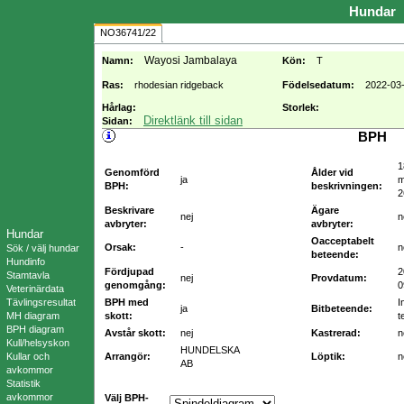
Hundar
NO36741/22
Wayosi Jambalaya
Namn:
Kön:
T
Ras:
rhodesian ridgeback
Födelsedatum:
2022-03
Hårlag:
Storlek:
Direktlänk till sidan
Sidan:
BPH
1
Genomförd
Ålder vid
ja
m
BPH:
beskrivningen:
2
Beskrivare
Ägare
nej
n
avbryter:
avbryter:
Hundar
Oacceptabelt
Orsak:
-
n
Sök / välj hundar
beteende:
Hundinfo
Fördjupad
2
Stamtavla
nej
Provdatum:
genomgång:
0
Veterinärdata
Tävlingsresultat
BPH med
I
ja
Bitbeteende:
MH diagram
skott:
t
BPH diagram
Avstår skott:
nej
Kastrerad:
n
Kull/helsyskon
HUNDELSKA
Kullar och
Arrangör:
Löptik:
n
AB
avkommor
Statistik
avkommor
Välj BPH-