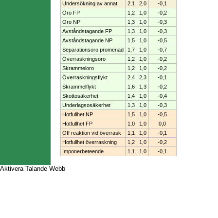
Undersökning av annat
2,1
2,0
-0,1
Oro FP
1,2
1,0
-0,2
Oro NP
1,3
1,0
-0,3
Avståndstagande FP
1,3
1,0
-0,3
Avståndstagande NP
1,5
1,0
-0,5
Separationsoro promenad
1,7
1,0
-0,7
Överraskningsoro
1,2
1,0
-0,2
Skrammeloro
1,2
1,0
-0,2
Överraskningsflykt
2,4
2,3
-0,1
Skrammelflykt
1,6
1,3
-0,2
Skottosäkerhet
1,4
1,0
-0,4
Underlagsosäkerhet
1,3
1,0
-0,3
Hotfullhet NP
1,5
1,0
-0,5
Hotfullhet FP
1,0
1,0
0,0
Off reaktion vid överrask
1,1
1,0
-0,1
Hotfullhet överraskning
1,2
1,0
-0,2
Imponerbeteende
1,1
1,0
-0,1
Aktivera Talande Webb