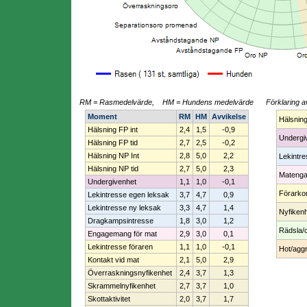
RM = Rasmedelvärde, HM = Hundens medelvärde
Förklaring a
Moment
RM
HM
Avvikelse
Hälsnin
Hälsning FP int
2,4
1,5
-0,9
Undergi
Hälsning FP tid
2,7
2,5
-0,2
Hälsning NP Int
2,8
5,0
2,2
Lekintr
Hälsning NP tid
2,7
5,0
2,3
Mateng
Undergivenhet
1,1
1,0
-0,1
Förarko
Lekintresse egen leksak
3,7
4,7
0,9
Lekintresse ny leksak
3,3
4,7
1,4
Nyfiken
Dragkampsintresse
1,8
3,0
1,2
Rädsla/
Engagemang för mat
2,9
3,0
0,1
Lekintresse föraren
1,1
1,0
-0,1
Hot/aggr
Kontakt vid mat
2,1
5,0
2,9
Överraskningsnyfikenhet
2,4
3,7
1,3
Skrammelnyfikenhet
2,7
3,7
1,0
Skottaktivitet
2,0
3,7
1,7