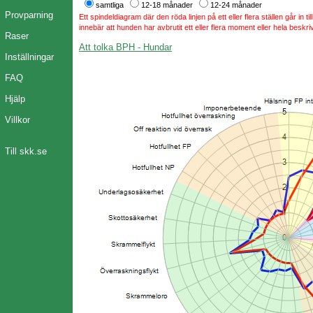
samtliga
12-18 månader
12-24 månader
Provparning
Ett spindeldiagram där den röda linjen på ett eller flera ställen går in t
innebär att hunden har avbrutit ett eller flera moment eller hela beskri
Raser
Att tolka BPH - Hundar
Inställningar
FAQ
Hjälp
Villkor
Till skk.se