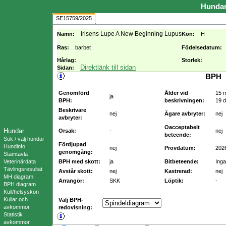
Hunda
SE15759/2025
Irisens Lupe A New Beginning Lupus
Namn:
Kön:
H
Ras:
barbet
Födelsedatum:
Hårlag:
Storlek:
Direktlänk till sidan
Sidan:
BPH
Genomförd
Ålder vid
15 
ja
BPH:
beskrivningen:
19 
Beskrivare
nej
Ägare avbryter:
nej
avbryter:
Oacceptabelt
Hundar
Orsak:
-
nej
beteende:
Sök / välj hundar
Fördjupad
Hundinfo
nej
Provdatum:
202
genomgång:
Stamtavla
Veterinärdata
BPH med skott:
ja
Bitbeteende:
Inga
Tävlingsresultat
Avstår skott:
nej
Kastrerad:
nej
MH diagram
Arrangör:
SKK
Löptik:
-
BPH diagram
Kull/helsyskon
Kullar och
Välj BPH-
avkommor
redovisning:
Statistik
avkommor