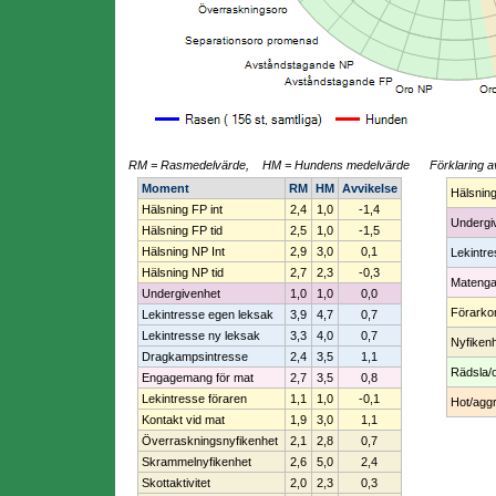
RM = Rasmedelvärde, HM = Hundens medelvärde
Förklaring a
Moment
RM
HM
Avvikelse
Hälsnin
Hälsning FP int
2,4
1,0
-1,4
Undergi
Hälsning FP tid
2,5
1,0
-1,5
Hälsning NP Int
2,9
3,0
0,1
Lekintr
Hälsning NP tid
2,7
2,3
-0,3
Mateng
Undergivenhet
1,0
1,0
0,0
Förarko
Lekintresse egen leksak
3,9
4,7
0,7
Lekintresse ny leksak
3,3
4,0
0,7
Nyfiken
Dragkampsintresse
2,4
3,5
1,1
Rädsla/
Engagemang för mat
2,7
3,5
0,8
Lekintresse föraren
1,1
1,0
-0,1
Hot/aggr
Kontakt vid mat
1,9
3,0
1,1
Överraskningsnyfikenhet
2,1
2,8
0,7
Skrammelnyfikenhet
2,6
5,0
2,4
Skottaktivitet
2,0
2,3
0,3