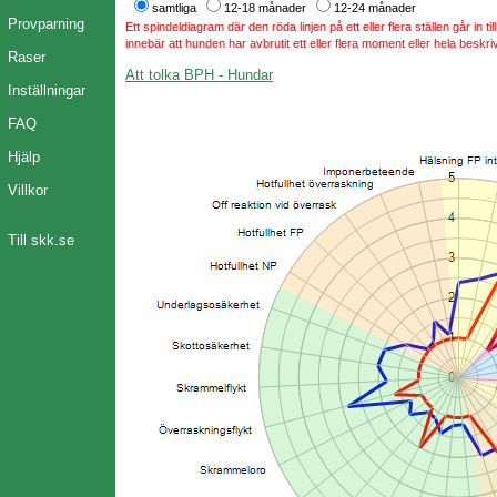
samtliga
12-18 månader
12-24 månader
Provparning
Ett spindeldiagram där den röda linjen på ett eller flera ställen går in t
innebär att hunden har avbrutit ett eller flera moment eller hela beskri
Raser
Att tolka BPH - Hundar
Inställningar
FAQ
Hjälp
Villkor
Till skk.se