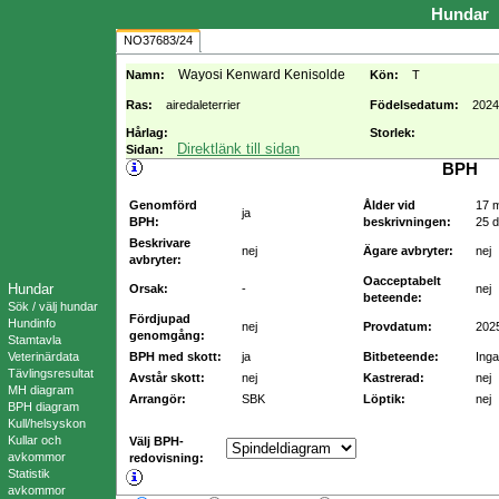
Hundar
NO37683/24
Wayosi Kenward Kenisolde
Namn:
Kön:
T
Ras:
airedaleterrier
Födelsedatum:
2024
Hårlag:
Storlek:
Direktlänk till sidan
Sidan:
BPH
Genomförd
Ålder vid
17 
ja
BPH:
beskrivningen:
25 
Beskrivare
nej
Ägare avbryter:
nej
avbryter:
Oacceptabelt
Hundar
Orsak:
-
nej
beteende:
Sök / välj hundar
Fördjupad
Hundinfo
nej
Provdatum:
202
genomgång:
Stamtavla
Veterinärdata
BPH med skott:
ja
Bitbeteende:
Inga
Tävlingsresultat
Avstår skott:
nej
Kastrerad:
nej
MH diagram
Arrangör:
SBK
Löptik:
nej
BPH diagram
Kull/helsyskon
Kullar och
Välj BPH-
avkommor
redovisning:
Statistik
avkommor