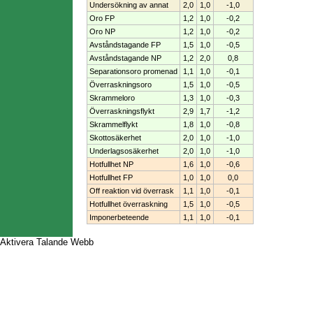
Undersökning av annat
2,0
1,0
-1,0
Oro FP
1,2
1,0
-0,2
Oro NP
1,2
1,0
-0,2
Avståndstagande FP
1,5
1,0
-0,5
Avståndstagande NP
1,2
2,0
0,8
Separationsoro promenad
1,1
1,0
-0,1
Överraskningsoro
1,5
1,0
-0,5
Skrammeloro
1,3
1,0
-0,3
Överraskningsflykt
2,9
1,7
-1,2
Skrammelflykt
1,8
1,0
-0,8
Skottosäkerhet
2,0
1,0
-1,0
Underlagsosäkerhet
2,0
1,0
-1,0
Hotfullhet NP
1,6
1,0
-0,6
Hotfullhet FP
1,0
1,0
0,0
Off reaktion vid överrask
1,1
1,0
-0,1
Hotfullhet överraskning
1,5
1,0
-0,5
Imponerbeteende
1,1
1,0
-0,1
Aktivera Talande Webb