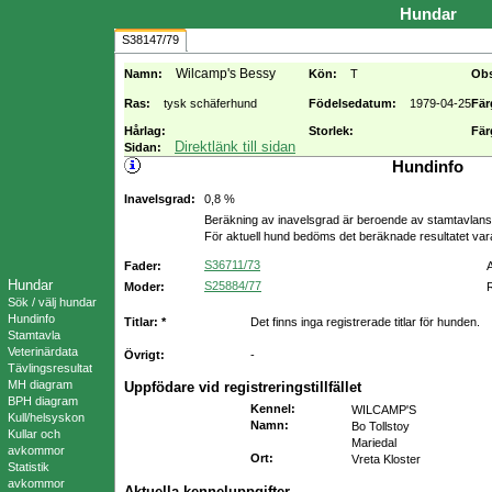
Hundar
S38147/79
Wilcamp's Bessy
Namn:
Kön:
T
Ob
Ras:
tysk schäferhund
Födelsedatum:
1979-04-25
Fär
Hårlag:
Storlek:
Fär
Direktlänk till sidan
Sidan:
Hundinfo
Inavelsgrad:
0,8 %
Beräkning av inavelsgrad är beroende av stamtavlans f
För aktuell hund bedöms det beräknade resultatet va
S36711/73
Fader:
Hundar
S25884/77
Moder:
R
Sök / välj hundar
Hundinfo
Titlar: *
Det finns inga registrerade titlar för hunden.
Stamtavla
Veterinärdata
Övrigt:
-
Tävlingsresultat
MH diagram
Uppfödare vid registreringstillfället
BPH diagram
Kennel
:
WILCAMP'S
Kull/helsyskon
Namn
:
Bo Tollstoy
Kullar och
Mariedal
avkommor
Ort
:
Vreta Kloster
Statistik
avkommor
Aktuella kenneluppgifter