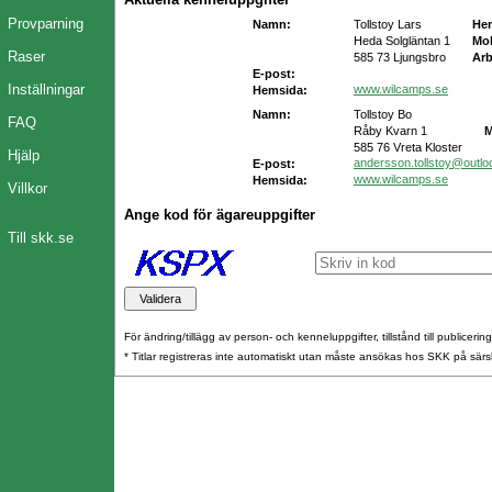
Provparning
Namn:
Tollstoy Lars
He
Heda Solgläntan 1
Mob
Raser
585 73 Ljungsbro
Arb
E-post:
Inställningar
www.wilcamps.se
Hemsida:
Namn:
Tollstoy Bo
FAQ
Råby Kvarn 1
M
585 76 Vreta Kloster
Hjälp
andersson.tollstoy@outl
E-post:
www.wilcamps.se
Hemsida:
Villkor
Ange kod för ägareuppgifter
Till skk.se
För ändring/tillägg av person- och kenneluppgifter, tillstånd till publicerin
* Titlar registreras inte automatiskt utan måste ansökas hos SKK på särs