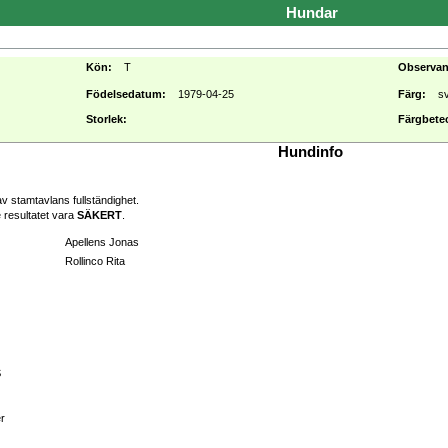
Hundar
Kön:
T
Observa
Födelsedatum:
1979-04-25
Färg:
s
Storlek:
Färgbete
Hundinfo
v stamtavlans fullständighet.
 resultatet vara
SÄKERT
.
Apellens Jonas
Rollinco Rita
S
er