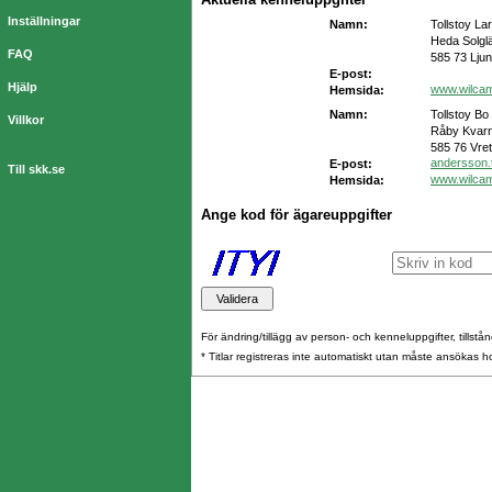
Inställningar
Namn:
Tollstoy La
Heda Solgl
FAQ
585 73 Lju
E-post:
Hjälp
www.wilca
Hemsida:
Namn:
Tollstoy Bo
Villkor
Råby Kvarn
585 76 Vret
andersson.
E-post:
Till skk.se
www.wilca
Hemsida:
Ange kod för ägareuppgifter
För ändring/tillägg av person- och kenneluppgifter, tillstånd
* Titlar registreras inte automatiskt utan måste ansökas 