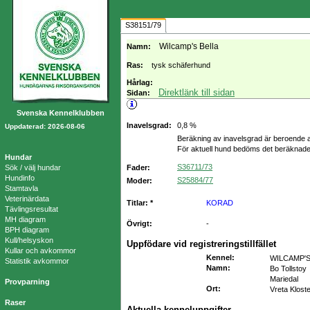
S38151/79
Wilcamp's Bella
Namn:
Ras:
tysk schäferhund
Hårlag:
Direktlänk till sidan
Sidan:
Svenska Kennelklubben
Inavelsgrad:
0,8 %
Uppdaterad: 2026-08-06
Beräkning av inavelsgrad är beroende a
För aktuell hund bedöms det beräknade
Hundar
S36711/73
Sök / välj hundar
Fader:
Hundinfo
S25884/77
Moder:
Stamtavla
Veterinärdata
Titlar: *
KORAD
Tävlingsresultat
MH diagram
Övrigt:
-
BPH diagram
Kull/helsyskon
Uppfödare vid registreringstillfället
Kullar och avkommor
Kennel
:
WILCAMP'
Statistik avkommor
Namn
:
Bo Tollstoy
Mariedal
Provparning
Ort
:
Vreta Klost
Raser
Aktuella kenneluppgifter