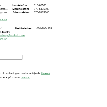
rs
Hemtelefon:
013-65500
äntan 1
Mobiltelefon:
070-5175500
ngsbro
Arbetstelefon:
070-5175500
mps.se
 1
Mobiltelefon:
070-7954255
a Kloster
tollstoy@outlock.com
mps.se
 till publicering etc skicka in följande
blankett
hos SKK på särskild
blankett