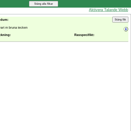
Aktivera Talande Webb
ndum:
vart m bruna tecken
ckning:
Rasspecifikt: