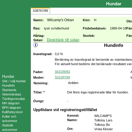
Hundar
S38767/89
Wilcamp's Orkan
Namn:
Kön:
H
Ob
Ras:
tysk schäferhund
Födelsedatum:
1989-04-18
Fär
Hårlag:
Storlek:
Fär
Direktlänk till sidan
Sidan:
Hundinfo
Inavelsgrad:
0,0 %
Beräkning av inavelsgrad är beroende av stamtavlans f
För aktuell hund bedöms det beräknade resultatet va
S63199/82
Fader:
Hundar
S31287/84
Moder:
Sök / välj hundar
Avliden
Notering:
Hundinfo
Stamtavla
Titlar: *
Det finns inga registrerade titlar för hunden.
Veterinärdata
Tävlingsresultat
Övrigt:
-
MH diagram
BPH diagram
Uppfödare vid registreringstillfället
Kull/helsyskon
Kennel
:
WILCAMP'S
Kullar och
Namn
:
Tollstoy Lars
avkommor
Tollstoy Bo
Statistik
Ort
:
Vreta Kloster
avkommor