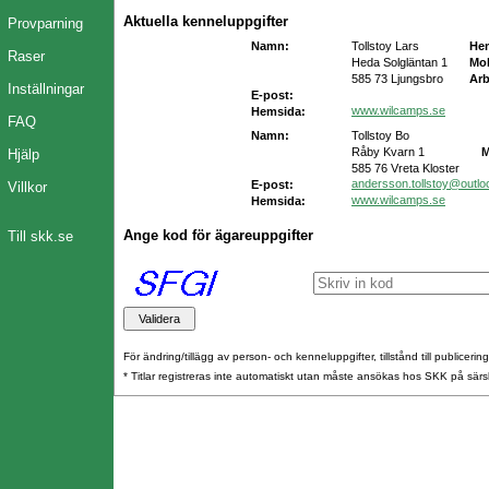
Aktuella kenneluppgifter
Provparning
Namn:
Tollstoy Lars
He
Raser
Heda Solgläntan 1
Mob
585 73 Ljungsbro
Arb
Inställningar
E-post:
www.wilcamps.se
Hemsida:
FAQ
Namn:
Tollstoy Bo
Råby Kvarn 1
M
Hjälp
585 76 Vreta Kloster
andersson.tollstoy@outl
E-post:
Villkor
www.wilcamps.se
Hemsida:
Ange kod för ägareuppgifter
Till skk.se
För ändring/tillägg av person- och kenneluppgifter, tillstånd till publicerin
* Titlar registreras inte automatiskt utan måste ansökas hos SKK på särs