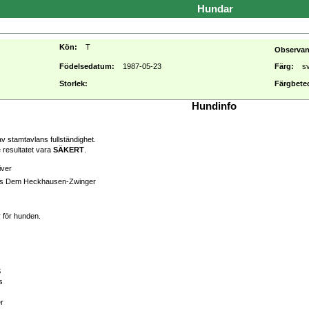
Hundar
Kön:
T
Observa
Födelsedatum:
1987-05-23
Färg:
s
Storlek:
Färgbete
Hundinfo
v stamtavlans fullständighet.
 resultatet vara
SÄKERT
.
iver
us Dem Heckhausen-Zwinger
r för hunden.
S
s
er