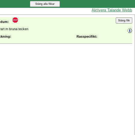
Aktivera Talande Webb
ndum:
vart m bruna tecken
ckning:
Rasspecifikt: