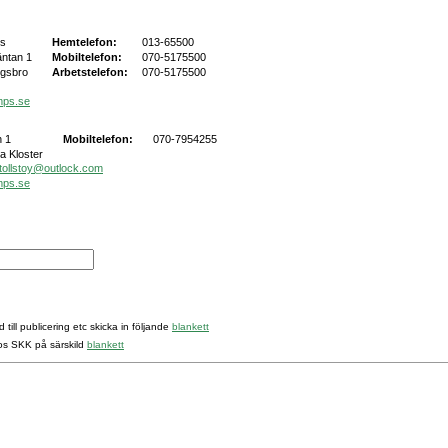
rs
Hemtelefon:
013-65500
äntan 1
Mobiltelefon:
070-5175500
ngsbro
Arbetstelefon:
070-5175500
mps.se
 1
Mobiltelefon:
070-7954255
a Kloster
tollstoy@outlock.com
mps.se
 till publicering etc skicka in följande
blankett
hos SKK på särskild
blankett