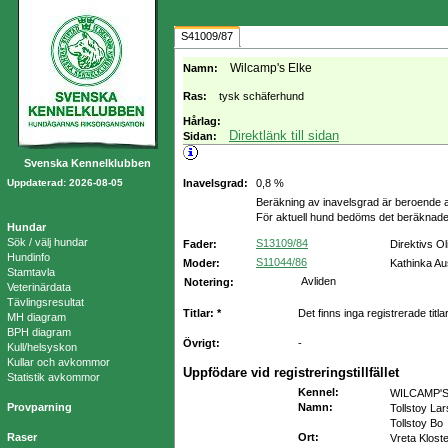
S41009/87
Wilcamp's Elke
Namn:
Ras:
tysk schäferhund
Hårlag:
Direktlänk till sidan
Sidan:
Svenska Kennelklubben
Uppdaterad: 2026-08-05
Inavelsgrad:
0,8 %
Beräkning av inavelsgrad är beroende a
För aktuell hund bedöms det beräknade
Hundar
Sök / välj hundar
S13109/84
Fader:
Direktivs Ol
Hundinfo
S11044/86
Moder:
Kathinka A
Stamtavla
Avliden
Notering:
Veterinärdata
Tävlingsresultat
Titlar: *
Det finns inga registrerade titla
MH diagram
BPH diagram
Övrigt:
-
Kull/helsyskon
Kullar och avkommor
Uppfödare vid registreringstillfället
Statistik avkommor
Kennel
:
WILCAMP'
Provparning
Namn
:
Tollstoy Lar
Tollstoy Bo
Raser
Ort
:
Vreta Klost