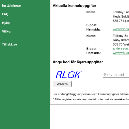
Aktuella kenneluppgifter
Inställningar
Namn:
Tollstoy La
FAQ
Heda Solgl
585 73 Lju
Hjälp
E-post:
www.wilca
Hemsida:
Villkor
Namn:
Tollstoy Bo
Råby Kvarn
Till skk.se
585 76 Vret
andersson.
E-post:
www.wilca
Hemsida:
Ange kod för ägareuppgifter
För ändring/tillägg av person- och kenneluppgifter, tillstånd
* Titlar registreras inte automatiskt utan måste ansökas 