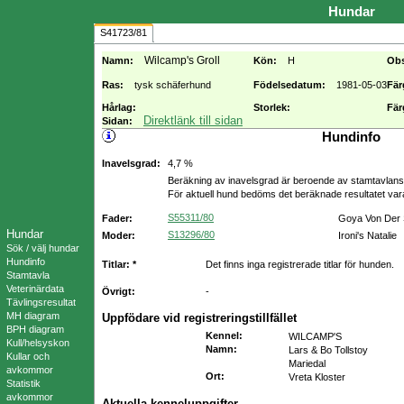
Hundar
S41723/81
Wilcamp's Groll
Namn:
Kön:
H
Ob
Ras:
tysk schäferhund
Födelsedatum:
1981-05-03
Fär
Hårlag:
Storlek:
Fär
Direktlänk till sidan
Sidan:
Hundinfo
Inavelsgrad:
4,7 %
Beräkning av inavelsgrad är beroende av stamtavlans f
För aktuell hund bedöms det beräknade resultatet va
S55311/80
Fader:
Goya Von Der
Hundar
S13296/80
Moder:
Ironi's Natalie
Sök / välj hundar
Hundinfo
Titlar: *
Det finns inga registrerade titlar för hunden.
Stamtavla
Veterinärdata
Övrigt:
-
Tävlingsresultat
MH diagram
Uppfödare vid registreringstillfället
BPH diagram
Kennel
:
WILCAMP'S
Kull/helsyskon
Namn
:
Lars & Bo Tollstoy
Kullar och
Mariedal
avkommor
Ort
:
Vreta Kloster
Statistik
avkommor
Aktuella kenneluppgifter