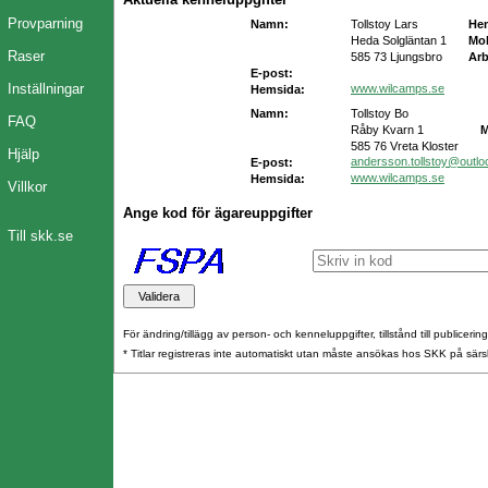
Provparning
Namn:
Tollstoy Lars
He
Heda Solgläntan 1
Mob
Raser
585 73 Ljungsbro
Arb
E-post:
Inställningar
www.wilcamps.se
Hemsida:
Namn:
Tollstoy Bo
FAQ
Råby Kvarn 1
M
585 76 Vreta Kloster
Hjälp
andersson.tollstoy@outl
E-post:
www.wilcamps.se
Hemsida:
Villkor
Ange kod för ägareuppgifter
Till skk.se
För ändring/tillägg av person- och kenneluppgifter, tillstånd till publicerin
* Titlar registreras inte automatiskt utan måste ansökas hos SKK på särs