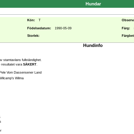
Hundar
Kön:
T
Observ
Födelsedatum:
1990-05-09
Färg:
Storlek:
Färgbet
Hundinfo
v stamtavlans fullständighet.
 resultatet vara
SÄKERT
.
Pele Vom Dassensener Land
Wilcamp's Wilma
S
s
er