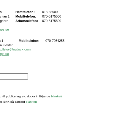
rs
Hemtelefon:
013-65500
äntan 1
Mobiltelefon:
070-5175500
ngsbro
Arbetstelefon:
070-5175500
mps.se
 1
Mobiltelefon:
070-7954255
a Kloster
tollstoy@outlock.com
mps.se
 till publicering etc skicka in följande
blankett
hos SKK på särskild
blankett