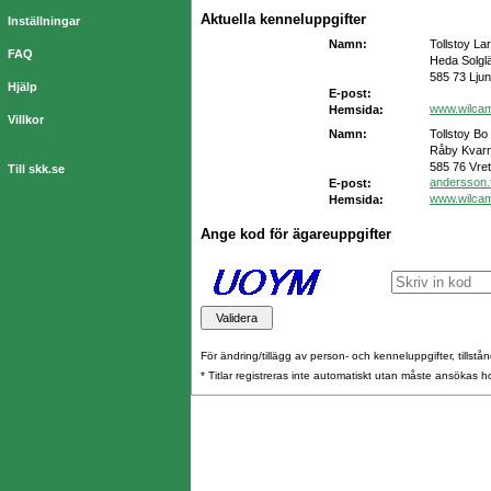
Aktuella kenneluppgifter
Inställningar
Namn:
Tollstoy La
FAQ
Heda Solgl
585 73 Lju
Hjälp
E-post:
www.wilca
Hemsida:
Villkor
Namn:
Tollstoy Bo
Råby Kvarn
585 76 Vret
Till skk.se
andersson.
E-post:
www.wilca
Hemsida:
Ange kod för ägareuppgifter
För ändring/tillägg av person- och kenneluppgifter, tillstånd
* Titlar registreras inte automatiskt utan måste ansökas 