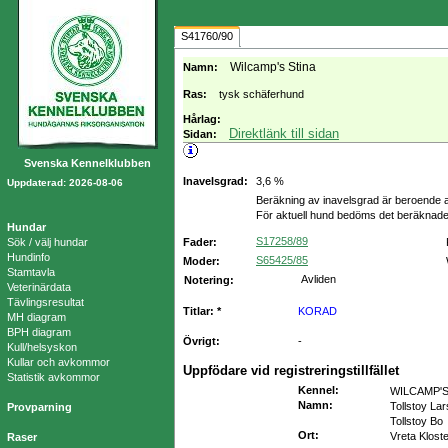
S41760/90
Wilcamp's Stina
Namn:
Ras:
tysk schäferhund
Hårlag:
Direktlänk till sidan
Sidan:
Svenska Kennelklubben
Inavelsgrad:
3,6 %
Uppdaterad: 2026-08-06
Beräkning av inavelsgrad är beroende a
För aktuell hund bedöms det beräknade
Hundar
S17258/89
Sök / välj hundar
Fader:
Hundinfo
S65425/85
Moder:
Stamtavla
Avliden
Notering:
Veterinärdata
Tävlingsresultat
Titlar: *
KORAD
MH diagram
BPH diagram
Övrigt:
-
Kull/helsyskon
Kullar och avkommor
Uppfödare vid registreringstillfället
Statistik avkommor
Kennel
:
WILCAMP'
Namn
:
Tollstoy Lar
Provparning
Tollstoy Bo
Ort
:
Vreta Klost
Raser