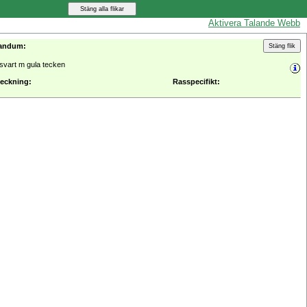
Aktivera Talande Webb
andum:
svart m gula tecken
eckning:
Rasspecifikt: