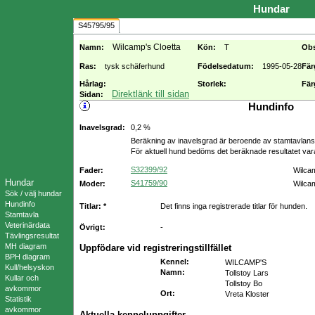
Hundar
S45795/95
Wilcamp's Cloetta
Namn:
Kön:
T
Ob
Ras:
tysk schäferhund
Födelsedatum:
1995-05-28
Fär
Hårlag:
Storlek:
Fär
Direktlänk till sidan
Sidan:
Hundinfo
Inavelsgrad:
0,2 %
Beräkning av inavelsgrad är beroende av stamtavlans f
För aktuell hund bedöms det beräknade resultatet va
S32399/92
Fader:
Wilca
Hundar
S41759/90
Moder:
Wilca
Sök / välj hundar
Hundinfo
Titlar: *
Det finns inga registrerade titlar för hunden.
Stamtavla
Veterinärdata
Övrigt:
-
Tävlingsresultat
MH diagram
Uppfödare vid registreringstillfället
BPH diagram
Kennel
:
WILCAMP'S
Kull/helsyskon
Namn
:
Tollstoy Lars
Kullar och
Tollstoy Bo
avkommor
Ort
:
Vreta Kloster
Statistik
avkommor
Aktuella kenneluppgifter