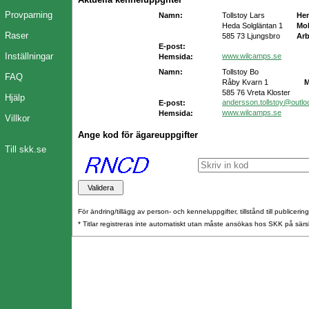
Provparning
Namn:
Tollstoy Lars
He
Heda Solgläntan 1
Mob
Raser
585 73 Ljungsbro
Arb
E-post:
Inställningar
www.wilcamps.se
Hemsida:
Namn:
Tollstoy Bo
FAQ
Råby Kvarn 1
M
585 76 Vreta Kloster
Hjälp
andersson.tollstoy@outl
E-post:
www.wilcamps.se
Hemsida:
Villkor
Ange kod för ägareuppgifter
Till skk.se
För ändring/tillägg av person- och kenneluppgifter, tillstånd till publicerin
* Titlar registreras inte automatiskt utan måste ansökas hos SKK på särs