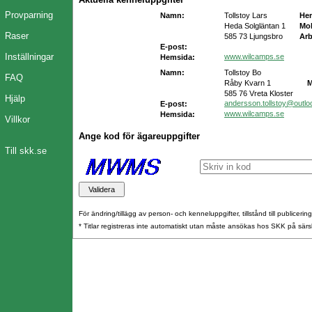
Provparning
Namn:
Tollstoy Lars
He
Heda Solgläntan 1
Mob
Raser
585 73 Ljungsbro
Arb
E-post:
Inställningar
www.wilcamps.se
Hemsida:
Namn:
Tollstoy Bo
FAQ
Råby Kvarn 1
M
585 76 Vreta Kloster
Hjälp
andersson.tollstoy@outl
E-post:
www.wilcamps.se
Hemsida:
Villkor
Ange kod för ägareuppgifter
Till skk.se
För ändring/tillägg av person- och kenneluppgifter, tillstånd till publicerin
* Titlar registreras inte automatiskt utan måste ansökas hos SKK på särs