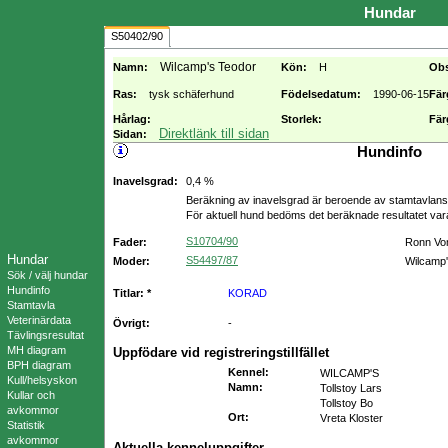
Hundar
S50402/90
Wilcamp's Teodor
Namn:
Kön:
H
Ob
Ras:
tysk schäferhund
Födelsedatum:
1990-06-15
Fär
Hårlag:
Storlek:
Fär
Direktlänk till sidan
Sidan:
Hundinfo
Inavelsgrad:
0,4 %
Beräkning av inavelsgrad är beroende av stamtavlans f
För aktuell hund bedöms det beräknade resultatet va
S10704/90
Fader:
Ronn Vo
Hundar
S54497/87
Moder:
Wilcamp'
Sök / välj hundar
Hundinfo
Titlar: *
KORAD
Stamtavla
Veterinärdata
Övrigt:
-
Tävlingsresultat
MH diagram
Uppfödare vid registreringstillfället
BPH diagram
Kennel
:
WILCAMP'S
Kull/helsyskon
Namn
:
Tollstoy Lars
Kullar och
Tollstoy Bo
avkommor
Ort
:
Vreta Kloster
Statistik
avkommor
Aktuella kenneluppgifter