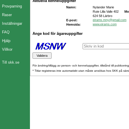
Aktuella kenneluppgifter
Provparning
Namn:
Nylander Marie
Rute Lilla Valle 402
Mo
Raser
624 58 Lärbro
eirams.mny@gmail.com
E-post:
Inställningar
www.eirams.com
Hemsida:
FAQ
Ange kod för ägareuppgifter
Hjälp
Villkor
Till skk.se
För ändring/tillägg av person- och kenneluppgifter, tillstånd till publicerin
* Titlar registreras inte automatiskt utan måste ansökas hos SKK på särs