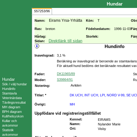
Hundar
S57253/96
Eirams Yrsa-Yrhätta
Namn:
Kön:
T
Obs
Ras:
breton
Födelsedatum:
1996-11-03
Fär
Hårlag:
Storlek:
Fär
Direktlänk till sidan
Sidan:
Hundinfo
Inavelsgrad:
3,1 %
Beräkning av inavelsgrad är beroende av stamtavlans f
För aktuell hund bedöms det beräknade resultatet va
DK11965/89
Fader:
St
Hundar
S39864/91
Moder:
Ru
Sök / välj hundar
Avliden
Notering:
Hundinfo
Stamtavla
Titlar: *
DK UCH, INT UCH, LPI, NORD V-99, SE UC
Veterinärdata
Tävlingsresultat
Övrigt:
MH
MH diagram
BPH diagram
Uppfödare vid registreringstillfället
Kull/helsyskon
Kennel
:
EIRAMS
Kullar och
Namn
:
Nylander Marie
avkommor
Ort
:
Visby
Statistik
avkommor