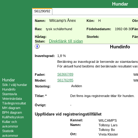
Hundar
S61290/92
Wilcamp's Ånex
Namn:
Kön:
H
Ob
Ras:
tysk schäferhund
Födelsedatum:
1992-08-30
Fär
Hårlag:
Storlek:
Fär
Direktlänk till sidan
Sidan:
Hundinfo
Inavelsgrad:
1,8 %
Beräkning av inavelsgrad är beroende av stamtavlans f
För aktuell hund bedöms det beräknade resultatet va
S63667/89
Fader:
Wi
Hundar
S61762/85
Moder:
Wil
Sök / välj hundar
Avliden
Notering:
Hundinfo
Stamtavla
Titlar: *
Det finns inga registrerade titlar för hunden.
Veterinärdata
Tävlingsresultat
Övrigt:
-
MH diagram
BPH diagram
Uppfödare vid registreringstillfället
Kull/helsyskon
Kennel
:
WILCAMP'S
Kullar och
Namn
:
Tollstoy Lars
avkommor
Tollstoy Bo
Statistik
Ort
:
Vreta Kloster
avkommor