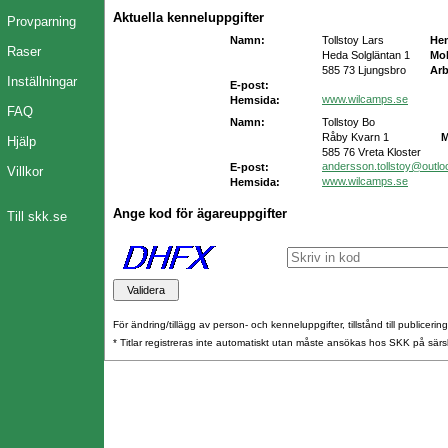
Aktuella kenneluppgifter
Provparning
Namn:
Tollstoy Lars
He
Raser
Heda Solgläntan 1
Mob
585 73 Ljungsbro
Arb
Inställningar
E-post:
www.wilcamps.se
Hemsida:
FAQ
Namn:
Tollstoy Bo
Råby Kvarn 1
M
Hjälp
585 76 Vreta Kloster
andersson.tollstoy@outl
E-post:
Villkor
www.wilcamps.se
Hemsida:
Ange kod för ägareuppgifter
Till skk.se
För ändring/tillägg av person- och kenneluppgifter, tillstånd till publicerin
* Titlar registreras inte automatiskt utan måste ansökas hos SKK på särs