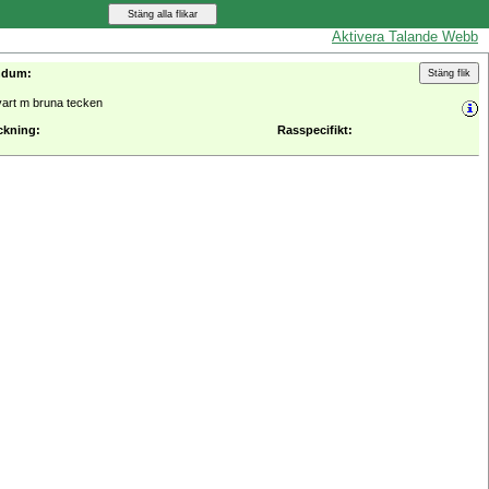
Aktivera Talande Webb
ndum:
vart m bruna tecken
ckning:
Rasspecifikt: