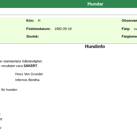
Hundar
Kön:
H
Observa
Födelsedatum:
1982-09-18
Färg:
s
Storlek:
Färgbete
Hundinfo
v stamtavlans fullständighet.
 resultatet vara
SÄKERT
.
Hoss Von Grundel
Infernos Benitha
r för hunden.
S
oy
er