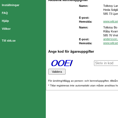
Inställningar
Namn:
Tollstoy La
Heda Solgl
FAQ
585 73 Lju
E-post:
Hjälp
www.wilca
Hemsida:
Namn:
Tollstoy Bo
Villkor
Råby Kvarn
585 76 Vret
andersson.
E-post:
Till skk.se
www.wilca
Hemsida:
Ange kod för ägareuppgifter
För ändring/tillägg av person- och kenneluppgifter, tillstånd
* Titlar registreras inte automatiskt utan måste ansökas 