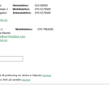
rs
Hemtelefon:
013-65500
äntan 1
Mobiltelefon:
070-5175500
ngsbro
Arbetstelefon:
070-5175500
mps.se
 1
Mobiltelefon:
070-7954255
a Kloster
tollstoy@outlock.com
mps.se
 till publicering etc skicka in följande
blankett
hos SKK på särskild
blankett