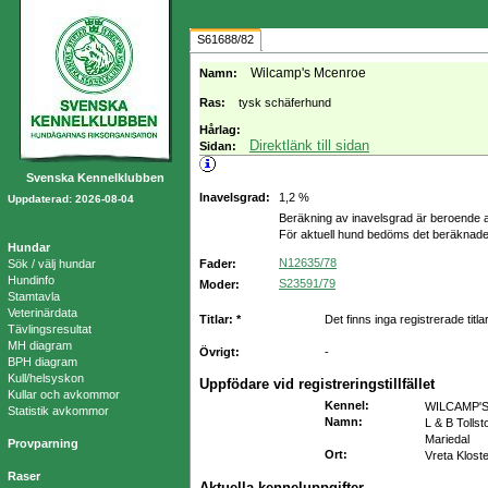
S61688/82
Wilcamp's Mcenroe
Namn:
Ras:
tysk schäferhund
Hårlag:
Direktlänk till sidan
Sidan:
Svenska Kennelklubben
Inavelsgrad:
1,2 %
Uppdaterad: 2026-08-04
Beräkning av inavelsgrad är beroende a
För aktuell hund bedöms det beräknade
Hundar
N12635/78
Sök / välj hundar
Fader:
Hundinfo
S23591/79
Moder:
Stamtavla
Veterinärdata
Titlar: *
Det finns inga registrerade titla
Tävlingsresultat
MH diagram
Övrigt:
-
BPH diagram
Kull/helsyskon
Uppfödare vid registreringstillfället
Kullar och avkommor
Kennel
:
WILCAMP'
Statistik avkommor
Namn
:
L & B Tollst
Mariedal
Provparning
Ort
:
Vreta Klost
Raser
Aktuella kenneluppgifter