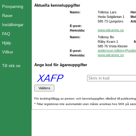
Aktuella kenneluppgifter
Provparning
Namn:
Tollstoy Lars
He
Raser
Heda Solgläntan 1
Mob
585 73 Ljungsbro
Arb
Inställningar
E-post:
www.wilcamps.se
Hemsida:
FAQ
Namn:
Tollstoy Bo
Råby Kvarn 1
M
Hjälp
585 76 Vreta Kloster
andersson.tollstoy@outl
E-post:
Villkor
www.wilcamps.se
Hemsida:
Ange kod för ägareuppgifter
Till skk.se
För ändring/tillägg av person- och kenneluppgifter, tillstånd till publicerin
* Titlar registreras inte automatiskt utan måste ansökas hos SKK på särs