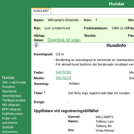
Hundar
S10014/87
Wilcamp's Amanda
Namn:
Kön:
T
Obs
Ras:
tysk schäferhund
Födelsedatum:
1986-11-08
Fär
Hårlag:
Storlek:
Fär
Direktlänk till sidan
Sidan:
Hundinfo
Inavelsgrad:
0,8 %
Beräkning av inavelsgrad är beroende av stamtavlans f
För aktuell hund bedöms det beräknade resultatet va
S44767/81
Fader:
Mex
Hundar
S66762/78
Moder:
Dom
Sök / välj hundar
Avliden
Notering:
Hundinfo
Stamtavla
Titlar: *
Det finns inga registrerade titlar för hunden.
Veterinärdata
Tävlingsresultat
Övrigt:
-
MH diagram
BPH diagram
Uppfödare vid registreringstillfället
Kull/helsyskon
Kennel
:
WILCAMP'S
Kullar och
Namn
:
Tollstoy Lars
avkommor
Tollstoy Bo
Statistik
Ort
:
Vreta Kloster
avkommor