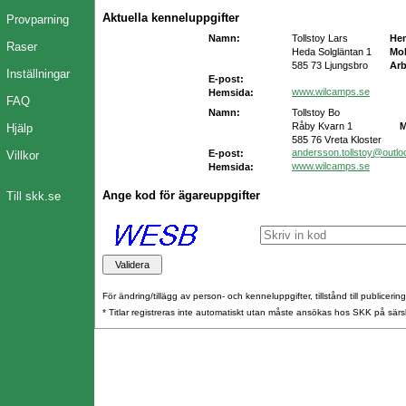
Aktuella kenneluppgifter
Provparning
Namn:
Tollstoy Lars
He
Raser
Heda Solgläntan 1
Mob
585 73 Ljungsbro
Arb
Inställningar
E-post:
www.wilcamps.se
Hemsida:
FAQ
Namn:
Tollstoy Bo
Råby Kvarn 1
M
Hjälp
585 76 Vreta Kloster
andersson.tollstoy@outl
E-post:
Villkor
www.wilcamps.se
Hemsida:
Ange kod för ägareuppgifter
Till skk.se
För ändring/tillägg av person- och kenneluppgifter, tillstånd till publicerin
* Titlar registreras inte automatiskt utan måste ansökas hos SKK på särs