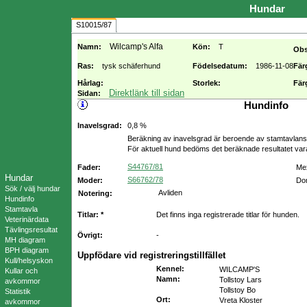
Hundar
S10015/87
Wilcamp's Alfa
Namn:
Kön:
T
Obs
Ras:
tysk schäferhund
Födelsedatum:
1986-11-08
Fär
Hårlag:
Storlek:
Fär
Direktlänk till sidan
Sidan:
Hundinfo
Inavelsgrad:
0,8 %
Beräkning av inavelsgrad är beroende av stamtavlans f
För aktuell hund bedöms det beräknade resultatet va
S44767/81
Fader:
Mex
Hundar
S66762/78
Moder:
Dom
Sök / välj hundar
Avliden
Notering:
Hundinfo
Stamtavla
Titlar: *
Det finns inga registrerade titlar för hunden.
Veterinärdata
Tävlingsresultat
Övrigt:
-
MH diagram
BPH diagram
Uppfödare vid registreringstillfället
Kull/helsyskon
Kennel
:
WILCAMP'S
Kullar och
Namn
:
Tollstoy Lars
avkommor
Tollstoy Bo
Statistik
Ort
:
Vreta Kloster
avkommor