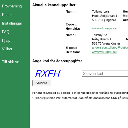
Aktuella kenneluppgifter
Provparning
Namn:
Tollstoy Lars
He
Raser
Heda Solgläntan 1
Mob
585 73 Ljungsbro
Arb
Inställningar
E-post:
www.wilcamps.se
Hemsida:
FAQ
Namn:
Tollstoy Bo
Råby Kvarn 1
M
Hjälp
585 76 Vreta Kloster
andersson.tollstoy@outl
E-post:
Villkor
www.wilcamps.se
Hemsida:
Ange kod för ägareuppgifter
Till skk.se
För ändring/tillägg av person- och kenneluppgifter, tillstånd till publicerin
* Titlar registreras inte automatiskt utan måste ansökas hos SKK på särs