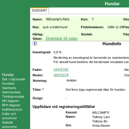
Hundar
S10016/87
Wilcamp's Atrix
Namn:
Kön:
T
Obs
Ras:
tysk schäferhund
Födelsedatum:
1986-11-08
Fär
Hårlag:
Storlek:
Fär
Direktlänk till sidan
Sidan:
Hundinfo
Inavelsgrad:
0,8 %
Beräkning av inavelsgrad är beroende av stamtavlans f
För aktuell hund bedöms det beräknade resultatet va
S44767/81
Fader:
Mex
Hundar
S66762/78
Moder:
Dom
Sök / välj hundar
Avliden
Notering:
Hundinfo
Stamtavla
Titlar: *
Det finns inga registrerade titlar för hunden.
Veterinärdata
Tävlingsresultat
Övrigt:
-
MH diagram
BPH diagram
Uppfödare vid registreringstillfället
Kull/helsyskon
Kennel
:
WILCAMP'S
Kullar och
Namn
:
Tollstoy Lars
avkommor
Tollstoy Bo
Statistik
Ort
:
Vreta Kloster
avkommor