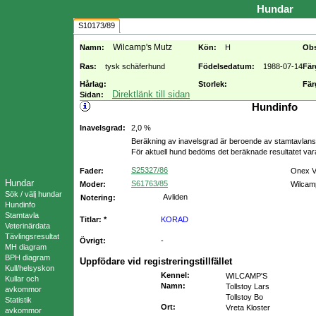
Hundar
S10173/89
Wilcamp's Mutz
Namn:
Kön:
H
Ob
Ras:
tysk schäferhund
Födelsedatum:
1988-07-14
Fär
Hårlag:
Storlek:
Fär
Direktlänk till sidan
Sidan:
Hundinfo
Inavelsgrad:
2,0 %
Beräkning av inavelsgrad är beroende av stamtavlans f
För aktuell hund bedöms det beräknade resultatet va
S25327/86
Fader:
Onex 
Hundar
S61763/85
Moder:
Wilcamp
Sök / välj hundar
Avliden
Notering:
Hundinfo
Stamtavla
Titlar: *
KORAD
Veterinärdata
Tävlingsresultat
Övrigt:
-
MH diagram
BPH diagram
Uppfödare vid registreringstillfället
Kull/helsyskon
Kennel
:
WILCAMP'S
Kullar och
Namn
:
Tollstoy Lars
avkommor
Tollstoy Bo
Statistik
Ort
:
Vreta Kloster
avkommor