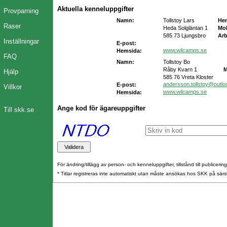
Aktuella kenneluppgifter
Provparning
Namn:
Tollstoy Lars
He
Raser
Heda Solgläntan 1
Mob
585 73 Ljungsbro
Arb
Inställningar
E-post:
www.wilcamps.se
Hemsida:
FAQ
Namn:
Tollstoy Bo
Råby Kvarn 1
M
Hjälp
585 76 Vreta Kloster
andersson.tollstoy@outl
E-post:
Villkor
www.wilcamps.se
Hemsida:
Ange kod för ägareuppgifter
Till skk.se
För ändring/tillägg av person- och kenneluppgifter, tillstånd till publicerin
* Titlar registreras inte automatiskt utan måste ansökas hos SKK på särs