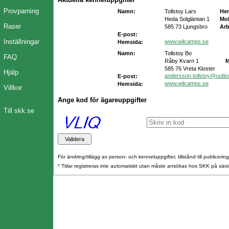
Provparning
Namn:
Tollstoy Lars
He
Heda Solgläntan 1
Mob
Raser
585 73 Ljungsbro
Arb
E-post:
Inställningar
www.wilcamps.se
Hemsida:
Namn:
Tollstoy Bo
FAQ
Råby Kvarn 1
M
585 76 Vreta Kloster
Hjälp
andersson.tollstoy@outl
E-post:
www.wilcamps.se
Hemsida:
Villkor
Ange kod för ägareuppgifter
Till skk.se
För ändring/tillägg av person- och kenneluppgifter, tillstånd till publicerin
* Titlar registreras inte automatiskt utan måste ansökas hos SKK på särs