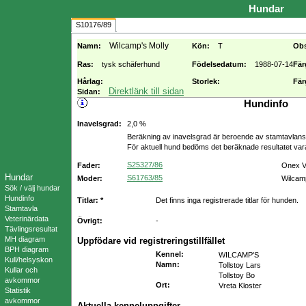
Hundar
S10176/89
Wilcamp's Molly
Namn:
Kön:
T
Ob
Ras:
tysk schäferhund
Födelsedatum:
1988-07-14
Fär
Hårlag:
Storlek:
Fär
Direktlänk till sidan
Sidan:
Hundinfo
Inavelsgrad:
2,0 %
Beräkning av inavelsgrad är beroende av stamtavlans f
För aktuell hund bedöms det beräknade resultatet va
S25327/86
Fader:
Onex 
Hundar
S61763/85
Moder:
Wilcamp
Sök / välj hundar
Hundinfo
Titlar: *
Det finns inga registrerade titlar för hunden.
Stamtavla
Veterinärdata
Övrigt:
-
Tävlingsresultat
MH diagram
Uppfödare vid registreringstillfället
BPH diagram
Kennel
:
WILCAMP'S
Kull/helsyskon
Namn
:
Tollstoy Lars
Kullar och
Tollstoy Bo
avkommor
Ort
:
Vreta Kloster
Statistik
avkommor
Aktuella kenneluppgifter