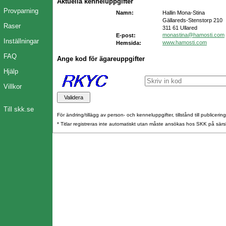
Aktuella kenneluppgifter
Provparning
Namn:
Hallin Mona-Stina
Gällareds-Stenstorp 210
Raser
311 61 Ullared
monastina@hamosti.com
E-post:
Inställningar
www.hamosti.com
Hemsida:
FAQ
Ange kod för ägareuppgifter
Hjälp
Villkor
Till skk.se
För ändring/tillägg av person- och kenneluppgifter, tillstånd till publicerin
* Titlar registreras inte automatiskt utan måste ansökas hos SKK på särs