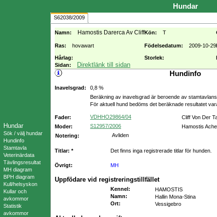
Hundar
S62038/2009
Hamostis Darerca Av Cliff
Namn:
Kön:
T
Ras:
hovawart
Födelsedatum:
2009-10-29
Hårlag:
Storlek:
Direktlänk till sidan
Sidan:
Hundinfo
Inavelsgrad:
0,8 %
Beräkning av inavelsgrad är beroende av stamtavlans f
För aktuell hund bedöms det beräknade resultatet va
VDHHO29864/04
Fader:
Cliff Von Der 
Hundar
S12957/2006
Moder:
Hamostis Ache
Sök / välj hundar
Avliden
Notering:
Hundinfo
Stamtavla
Titlar: *
Det finns inga registrerade titlar för hunden.
Veterinärdata
Tävlingsresultat
Övrigt:
MH
MH diagram
BPH diagram
Uppfödare vid registreringstillfället
Kull/helsyskon
Kennel
:
HAMOSTIS
Kullar och
Namn
:
Hallin Mona-Stina
avkommor
Ort
:
Vessigebro
Statistik
avkommor