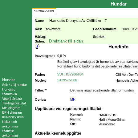
Hundar
S62045/2009
Hamostis Dionysia Av Cliff
Namn:
Kön:
T
Ras:
hovawart
Födelsedatum:
2009-10-2
Hårlag:
Storlek:
Direktlänk till sidan
Sidan:
Hundinfo
Inavelsgrad:
0,8 %
Beräkning av inavelsgrad är beroende av stamtavlans f
För aktuell hund bedöms det beräknade resultatet va
VDHHO29864/04
Fader:
Cliff Von Der 
Hundar
S12957/2006
Moder:
Hamostis Ache
Sök / välj hundar
Hundinfo
Titlar: *
Det finns inga registrerade titlar för hunden.
Stamtavla
Veterinärdata
Övrigt:
MH
Tävlingsresultat
MH diagram
Uppfödare vid registreringstillfället
BPH diagram
Kennel
:
HAMOSTIS
Kull/helsyskon
Namn
:
Hallin Mona-Stina
Kullar och
Ort
:
Vessigebro
avkommor
Statistik
Aktuella kenneluppgifter
avkommor