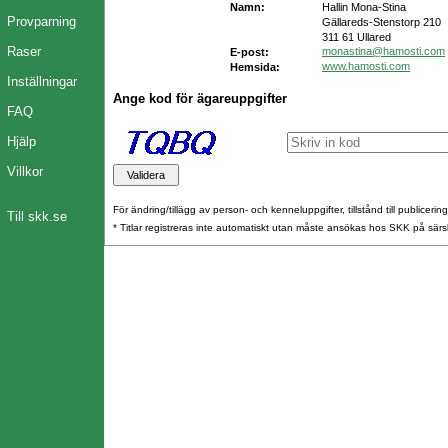
Namn:
Hallin Mona-Stina
Provparning
Gällareds-Stenstorp 210
311 61 Ullared
Raser
monastina@hamosti.com
E-post:
www.hamosti.com
Hemsida:
Inställningar
Ange kod för ägareuppgifter
FAQ
Hjälp
Villkor
För ändring/tillägg av person- och kenneluppgifter, tillstånd till publicerin
Till skk.se
* Titlar registreras inte automatiskt utan måste ansökas hos SKK på särs