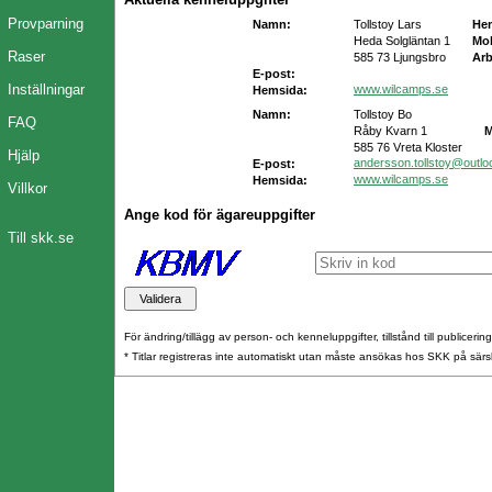
Provparning
Namn:
Tollstoy Lars
He
Heda Solgläntan 1
Mob
Raser
585 73 Ljungsbro
Arb
E-post:
Inställningar
www.wilcamps.se
Hemsida:
Namn:
Tollstoy Bo
FAQ
Råby Kvarn 1
M
585 76 Vreta Kloster
Hjälp
andersson.tollstoy@outl
E-post:
www.wilcamps.se
Hemsida:
Villkor
Ange kod för ägareuppgifter
Till skk.se
För ändring/tillägg av person- och kenneluppgifter, tillstånd till publicerin
* Titlar registreras inte automatiskt utan måste ansökas hos SKK på särs