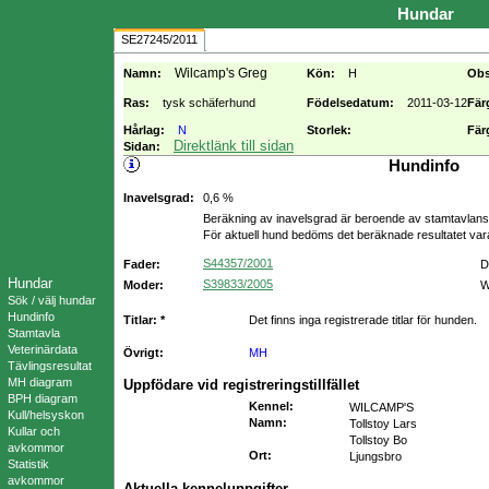
Hundar
SE27245/2011
Wilcamp's Greg
Namn:
Kön:
H
Obs
Ras:
tysk schäferhund
Födelsedatum:
2011-03-12
Fär
Hårlag:
N
Storlek:
Fär
Direktlänk till sidan
Sidan:
Hundinfo
Inavelsgrad:
0,6 %
Beräkning av inavelsgrad är beroende av stamtavlans f
För aktuell hund bedöms det beräknade resultatet va
S44357/2001
Fader:
D
Hundar
S39833/2005
Moder:
W
Sök / välj hundar
Hundinfo
Titlar: *
Det finns inga registrerade titlar för hunden.
Stamtavla
Veterinärdata
Övrigt:
MH
Tävlingsresultat
MH diagram
Uppfödare vid registreringstillfället
BPH diagram
Kennel
:
WILCAMP'S
Kull/helsyskon
Namn
:
Tollstoy Lars
Kullar och
Tollstoy Bo
avkommor
Ort
:
Ljungsbro
Statistik
avkommor
Aktuella kenneluppgifter