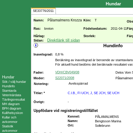
Hundar
SE33776/2011
Pålamalmens Krozza
Namn:
Kön:
T
Obs
Ras:
breton
Födelsedatum:
2011-04-11
Fär
Hårlag:
Storlek:
Fär
Direktlänk till sidan
Sidan:
Hundinfo
Inavelsgrad:
0,8 %
Beräkning av inavelsgrad är beroende av stamtavlans f
För aktuell hund bedöms det beräknade resultatet va
VDH/CBV049/08
Fader:
Delos Vom 
Hundar
S22071/2008
Moder:
Pålamalmen
Sök / välj hundar
Avelsspärrad
Notering:
Hundinfo
Stamtavla
Titlar: *
C.I.B., FI UCH, J, SE JCH, SE UCH
Veterinärdata
Tävlingsresultat
Övrigt:
-
MH diagram
BPH diagram
Uppfödare vid registreringstillfället
Kull/helsyskon
Kennel
:
PÅLAMALMENS
Kullar och
Namn
:
Bengtsson Marina
avkommor
Ort
:
Sollebrunn
Statistik
avkommor