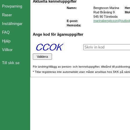
Aktuella kenneluppgifter
Provparning
Namn:
Bengtsson Marina
He
Rud Brånäng 9
Mob
Raser
545 90 Töreboda
marinabengtsson@outloo
E-post:
Inställningar
Hemsida:
FAQ
Ange kod för ägareuppgifter
Hjälp
Villkor
Till skk.se
För ändring/tillägg av person- och kenneluppgifter, tillstånd till publicerin
* Titlar registreras inte automatiskt utan måste ansökas hos SKK på särs