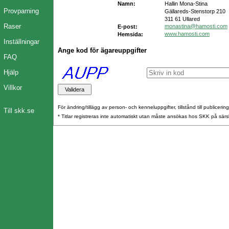
Namn:
Hallin Mona-Stina
Provparning
Gällareds-Stenstorp 210
311 61 Ullared
Raser
monastina@hamosti.com
E-post:
www.hamosti.com
Hemsida:
Inställningar
Ange kod för ägareuppgifter
FAQ
Hjälp
Villkor
För ändring/tillägg av person- och kenneluppgifter, tillstånd till publicerin
Till skk.se
* Titlar registreras inte automatiskt utan måste ansökas hos SKK på särs