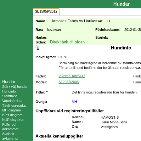
Hundar
SE15959/2012
Hamostis Fahey Av Hauke
Namn:
Kön:
H
Ras:
hovawart
Födelsedatum:
2012-01-3
Hårlag:
Storlek:
Direktlänk till sidan
Sidan:
Hundinfo
Inavelsgrad:
0,0 %
Beräkning av inavelsgrad är beroende av stamtavlans f
För aktuell hund bedöms det beräknade resultatet va
VDHHZD08/5413
Fader:
Hauk
Hundar
S12957/2006
Moder:
Hamo
Sök / välj hundar
Hundinfo
Titlar: *
Det finns inga registrerade titlar för hunden.
Stamtavla
Veterinärdata
Övrigt:
MH
Tävlingsresultat
MH diagram
Uppfödare vid registreringstillfället
BPH diagram
Kennel
:
HAMOSTIS
Kull/helsyskon
Namn
:
Hallin Mona-Stina
Kullar och
Ort
:
Vessigebro
avkommor
Statistik
Aktuella kenneluppgifter
avkommor