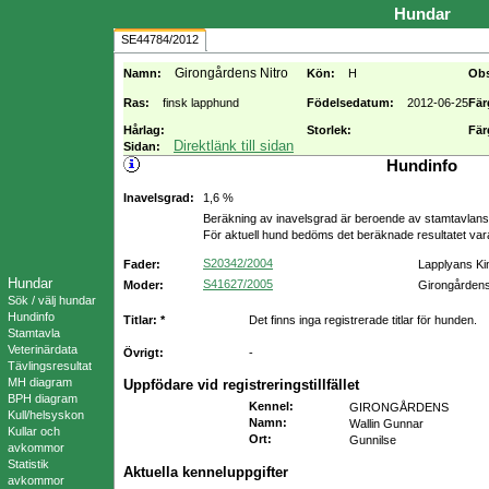
Hundar
SE44784/2012
Girongårdens Nitro
Namn:
Kön:
H
Ob
Ras:
finsk lapphund
Födelsedatum:
2012-06-25
Fär
Hårlag:
Storlek:
Fär
Direktlänk till sidan
Sidan:
Hundinfo
Inavelsgrad:
1,6 %
Beräkning av inavelsgrad är beroende av stamtavlans f
För aktuell hund bedöms det beräknade resultatet va
S20342/2004
Fader:
Lapplyans Ki
Hundar
S41627/2005
Moder:
Girongårdens
Sök / välj hundar
Hundinfo
Titlar: *
Det finns inga registrerade titlar för hunden.
Stamtavla
Veterinärdata
Övrigt:
-
Tävlingsresultat
MH diagram
Uppfödare vid registreringstillfället
BPH diagram
Kennel
:
GIRONGÅRDENS
Kull/helsyskon
Namn
:
Wallin Gunnar
Kullar och
Ort
:
Gunnilse
avkommor
Statistik
Aktuella kenneluppgifter
avkommor