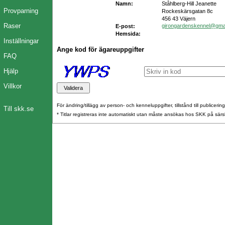
Namn:
Ståhlberg-Hill Jeanette
Provparning
Rockeskärsgatan 8c
456 43 Väjern
Raser
girongardenskennel@gma
E-post:
Hemsida:
Inställningar
Ange kod för ägareuppgifter
FAQ
Hjälp
Villkor
För ändring/tillägg av person- och kenneluppgifter, tillstånd till publicerin
Till skk.se
* Titlar registreras inte automatiskt utan måste ansökas hos SKK på särs