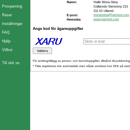
Namn:
Hallin Mona-Stina
Provparning
Gällareds-Stenstorp 210
311 61 Ullared
Raser
monastina@hamosti.com
E-post:
www.hamosti.com
Hemsida:
Inställningar
Ange kod för ägareuppgifter
FAQ
Hjälp
Villkor
För ändring/tillägg av person- och kenneluppgifter, tillstånd till publicerin
Till skk.se
* Titlar registreras inte automatiskt utan måste ansökas hos SKK på särs