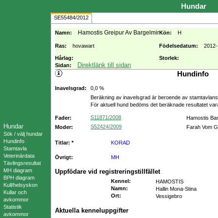
Hundar
SE55484/2012
Hamostis Greipur Av Bargelmir
Namn:
Kön:
H
Ras:
hovawart
Födelsedatum:
2012-
Hårlag:
Storlek:
Direktlänk till sidan
Sidan:
Hundinfo
Inavelsgrad:
0,0 %
Beräkning av inavelsgrad är beroende av stamtavlans f
För aktuell hund bedöms det beräknade resultatet va
S11871/2008
Fader:
Hamostis Bar
Hundar
S52424/2009
Moder:
Farah Vom G
Sök / välj hundar
Hundinfo
Titlar: *
KORAD
Stamtavla
Veterinärdata
Övrigt:
MH
Tävlingsresultat
MH diagram
Uppfödare vid registreringstillfället
BPH diagram
Kennel
:
HAMOSTIS
Kull/helsyskon
Namn
:
Hallin Mona-Stina
Kullar och
Ort
:
Vessigebro
avkommor
Statistik
Aktuella kenneluppgifter
avkommor