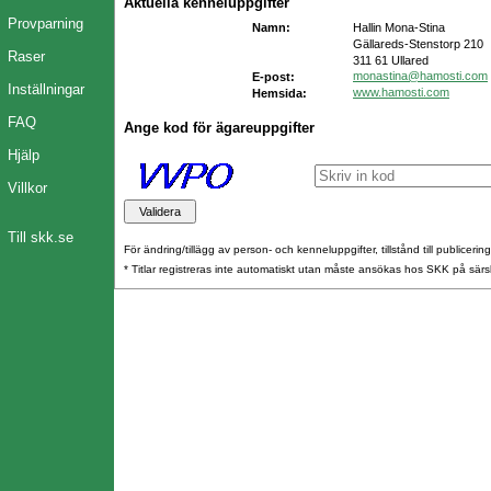
Aktuella kenneluppgifter
Provparning
Namn:
Hallin Mona-Stina
Gällareds-Stenstorp 210
Raser
311 61 Ullared
monastina@hamosti.com
E-post:
Inställningar
www.hamosti.com
Hemsida:
FAQ
Ange kod för ägareuppgifter
Hjälp
Villkor
Till skk.se
För ändring/tillägg av person- och kenneluppgifter, tillstånd till publicerin
* Titlar registreras inte automatiskt utan måste ansökas hos SKK på särs