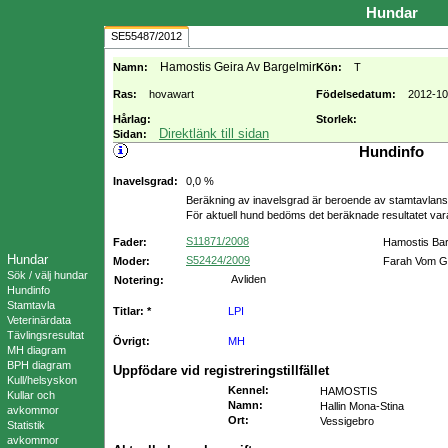
Hundar
SE55487/2012
Hamostis Geira Av Bargelmir
Namn:
Kön:
T
Ras:
hovawart
Födelsedatum:
2012-10
Hårlag:
Storlek:
Direktlänk till sidan
Sidan:
Hundinfo
Inavelsgrad:
0,0 %
Beräkning av inavelsgrad är beroende av stamtavlans f
För aktuell hund bedöms det beräknade resultatet va
S11871/2008
Fader:
Hamostis Bar
Hundar
S52424/2009
Moder:
Farah Vom G
Sök / välj hundar
Avliden
Notering:
Hundinfo
Stamtavla
Titlar: *
LPI
Veterinärdata
Tävlingsresultat
Övrigt:
MH
MH diagram
BPH diagram
Uppfödare vid registreringstillfället
Kull/helsyskon
Kennel
:
HAMOSTIS
Kullar och
Namn
:
Hallin Mona-Stina
avkommor
Ort
:
Vessigebro
Statistik
avkommor