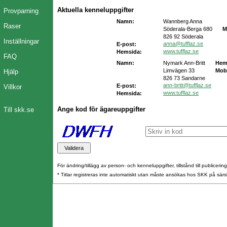
Aktuella kenneluppgifter
Provparning
Namn:
Wannberg Anna
Raser
Söderala-Berga 680
M
826 92 Söderala
Inställningar
anna@tufflaz.se
E-post:
www.tufflaz.se
Hemsida:
FAQ
Namn:
Nymark Ann-Britt
Hem
Limvägen 33
Mobi
Hjälp
826 73 Sandarne
ann-britt@tufflaz.se
E-post:
Villkor
www.tufflaz.se
Hemsida:
Ange kod för ägareuppgifter
Till skk.se
För ändring/tillägg av person- och kenneluppgifter, tillstånd till publicerin
* Titlar registreras inte automatiskt utan måste ansökas hos SKK på särs