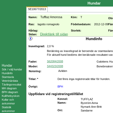
Hundar
SE10677/2013
Tufflaz Amorosa
Namn:
Kön:
T
Ob
Ras:
lagotto romagnolo
Födelsedatum:
2012-12-09
Fär
Hårlag:
Storlek:
Fär
Direktlänk till sidan
Sidan:
Hundinfo
Inavelsgrad:
2,0 %
Beräkning av inavelsgrad är beroende av stamtavlans f
För aktuell hund bedöms det beräknade resultatet va
S62084/2008
Fader:
Galottens Hu
Hundar
S44323/2008
Moder:
Bonebreakers
Sök / välj hundar
Avliden
Notering:
Hundinfo
Stamtavla
Titlar: *
Det finns inga registrerade titlar för hunden.
Veterinärdata
Tävlingsresultat
Övrigt:
BPH
MH diagram
BPH diagram
Uppfödare vid registreringstillfället
Kull/helsyskon
Kennel
:
TUFFLAZ
Kullar och
Namn
:
Byström Anna
avkommor
Nymark Ann-Britt
Statistik
Ort
:
Sandarne
avkommor