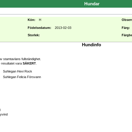
Hundar
Kön:
H
Obser
Födelsedatum:
2013-02-03
Färg:
Storlek:
Färgbe
Hundinfo
v stamtavlans fullständighet.
 resultatet vara
SÄKERT
.
Suhlegan Hevi Rock
Suhlegan Felicia Försvann
N
yvind