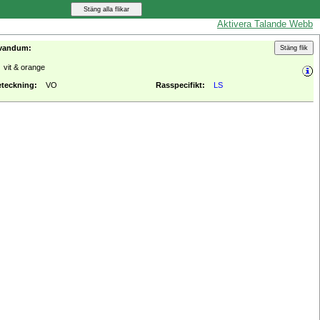
Aktivera Talande Webb
vandum:
vit & orange
teckning:
VO
Rasspecifikt:
LS