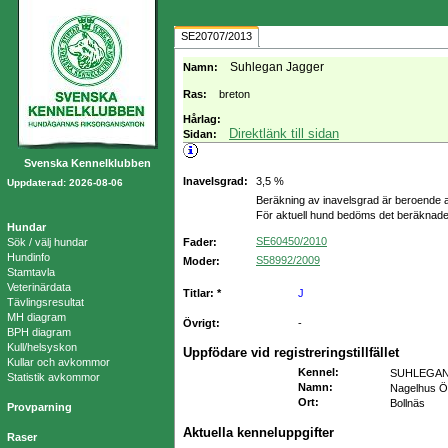
SE20707/2013
Suhlegan Jagger
Namn:
Ras:
breton
Hårlag:
Direktlänk till sidan
Sidan:
Svenska Kennelklubben
Inavelsgrad:
3,5 %
Uppdaterad: 2026-08-06
Beräkning av inavelsgrad är beroende a
För aktuell hund bedöms det beräknade
Hundar
SE60450/2010
Sök / välj hundar
Fader:
Hundinfo
S58992/2009
Moder:
Stamtavla
Veterinärdata
Titlar: *
J
Tävlingsresultat
MH diagram
Övrigt:
-
BPH diagram
Kull/helsyskon
Uppfödare vid registreringstillfället
Kullar och avkommor
Kennel
:
SUHLEGA
Statistik avkommor
Namn
:
Nagelhus Ö
Ort
:
Bollnäs
Provparning
Aktuella kenneluppgifter
Raser