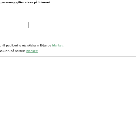
 personuppgifter visas på Internet.
 till publicering etc skicka in följande
blankett
hos SKK på särskild
blankett