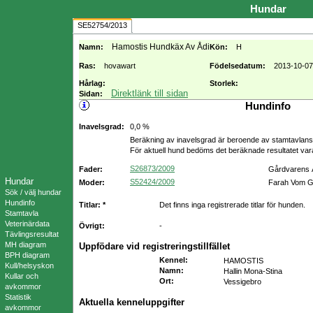
Hundar
SE52754/2013
Hamostis Hundkäx Av Ådi
Namn:
Kön:
H
Ras:
hovawart
Födelsedatum:
2013-10-07
Hårlag:
Storlek:
Direktlänk till sidan
Sidan:
Hundinfo
Inavelsgrad:
0,0 %
Beräkning av inavelsgrad är beroende av stamtavlans f
För aktuell hund bedöms det beräknade resultatet va
S26873/2009
Fader:
Gårdvarens 
Hundar
S52424/2009
Moder:
Farah Vom G
Sök / välj hundar
Hundinfo
Titlar: *
Det finns inga registrerade titlar för hunden.
Stamtavla
Veterinärdata
Övrigt:
-
Tävlingsresultat
MH diagram
Uppfödare vid registreringstillfället
BPH diagram
Kennel
:
HAMOSTIS
Kull/helsyskon
Namn
:
Hallin Mona-Stina
Kullar och
Ort
:
Vessigebro
avkommor
Statistik
Aktuella kenneluppgifter
avkommor