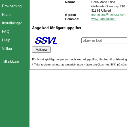
Namn:
Hallin Mona-Stina
Provparning
Gällareds-Stenstorp 210
311 61 Ullared
Raser
monastina@hamosti.com
E-post:
www.hamosti.com
Hemsida:
Inställningar
Ange kod för ägareuppgifter
FAQ
Hjälp
Villkor
För ändring/tillägg av person- och kenneluppgifter, tillstånd till publicerin
Till skk.se
* Titlar registreras inte automatiskt utan måste ansökas hos SKK på särs