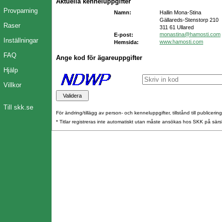
Aktuella kenneluppgifter
Provparning
Namn:
Hallin Mona-Stina
Gällareds-Stenstorp 210
Raser
311 61 Ullared
monastina@hamosti.com
E-post:
Inställningar
www.hamosti.com
Hemsida:
FAQ
Ange kod för ägareuppgifter
Hjälp
Villkor
Till skk.se
För ändring/tillägg av person- och kenneluppgifter, tillstånd till publicerin
* Titlar registreras inte automatiskt utan måste ansökas hos SKK på särs