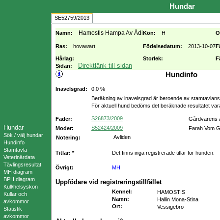
Hundar
SE52759/2013
Hamostis Hampa Av Ådi
Namn:
Kön:
H
O
Ras:
hovawart
Födelsedatum:
2013-10-07
F
Hårlag:
Storlek:
F
Direktlänk till sidan
Sidan:
Hundinfo
Inavelsgrad:
0,0 %
Beräkning av inavelsgrad är beroende av stamtavlans f
För aktuell hund bedöms det beräknade resultatet va
S26873/2009
Fader:
Gårdvarens 
Hundar
S52424/2009
Moder:
Farah Vom G
Sök / välj hundar
Avliden
Notering:
Hundinfo
Stamtavla
Titlar: *
Det finns inga registrerade titlar för hunden.
Veterinärdata
Tävlingsresultat
Övrigt:
MH
MH diagram
BPH diagram
Uppfödare vid registreringstillfället
Kull/helsyskon
Kennel
:
HAMOSTIS
Kullar och
Namn
:
Hallin Mona-Stina
avkommor
Ort
:
Vessigebro
Statistik
avkommor