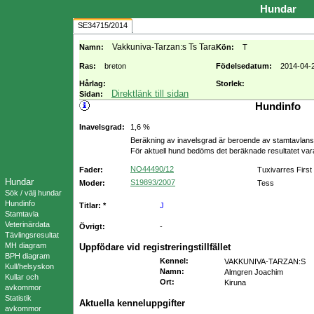
Hundar
SE34715/2014
Vakkuniva-Tarzan:s Ts Tara
Namn:
Kön:
T
Ras:
breton
Födelsedatum:
2014-04-
Hårlag:
Storlek:
Direktlänk till sidan
Sidan:
Hundinfo
Inavelsgrad:
1,6 %
Beräkning av inavelsgrad är beroende av stamtavlans f
För aktuell hund bedöms det beräknade resultatet va
NO44490/12
Fader:
Tuxivarres First
Hundar
S19893/2007
Moder:
Tess
Sök / välj hundar
Hundinfo
Titlar: *
J
Stamtavla
Veterinärdata
Övrigt:
-
Tävlingsresultat
MH diagram
Uppfödare vid registreringstillfället
BPH diagram
Kennel
:
VAKKUNIVA-TARZAN:S
Kull/helsyskon
Namn
:
Almgren Joachim
Kullar och
Ort
:
Kiruna
avkommor
Statistik
Aktuella kenneluppgifter
avkommor