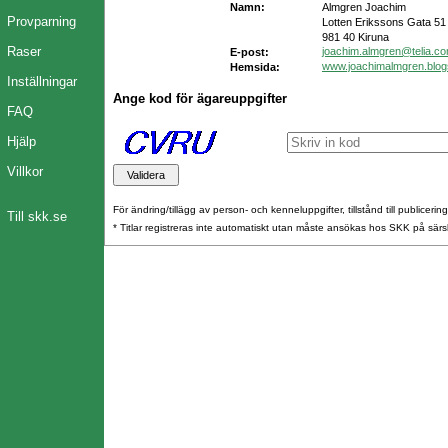
Namn:
Almgren Joachim
Provparning
Lotten Erikssons Gata 51
981 40 Kiruna
Raser
joachim.almgren@telia.c
E-post:
www.joachimalmgren.blo
Hemsida:
Inställningar
Ange kod för ägareuppgifter
FAQ
Hjälp
Villkor
För ändring/tillägg av person- och kenneluppgifter, tillstånd till publicerin
Till skk.se
* Titlar registreras inte automatiskt utan måste ansökas hos SKK på särs