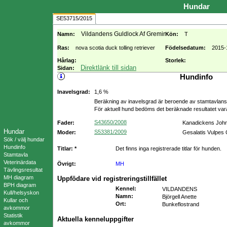
Hundar
SE53715/2015
Vildandens Guldlock Af Gremir
Namn:
Kön:
T
Ras:
nova scotia duck tolling retriever
Födelsedatum:
2015-
Hårlag:
Storlek:
Direktlänk till sidan
Sidan:
Hundinfo
Inavelsgrad:
1,6 %
Beräkning av inavelsgrad är beroende av stamtavlans f
För aktuell hund bedöms det beräknade resultatet va
S43650/2008
Fader:
Kanadickens John
Hundar
S53381/2009
Moder:
Gesalatis Vulpes
Sök / välj hundar
Hundinfo
Titlar: *
Det finns inga registrerade titlar för hunden.
Stamtavla
Veterinärdata
Övrigt:
MH
Tävlingsresultat
MH diagram
Uppfödare vid registreringstillfället
BPH diagram
Kennel
:
VILDANDENS
Kull/helsyskon
Namn
:
Björgell Anette
Kullar och
Ort
:
Bunkeflostrand
avkommor
Statistik
Aktuella kenneluppgifter
avkommor