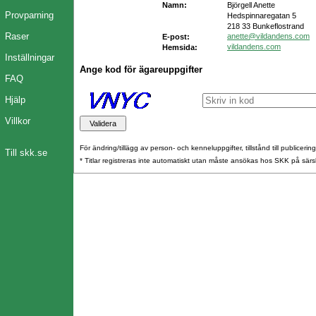
Namn:
Björgell Anette
Provparning
Hedspinnaregatan 5
218 33 Bunkeflostrand
Raser
anette@vildandens.com
E-post:
vildandens.com
Hemsida:
Inställningar
Ange kod för ägareuppgifter
FAQ
Hjälp
Villkor
För ändring/tillägg av person- och kenneluppgifter, tillstånd till publicerin
Till skk.se
* Titlar registreras inte automatiskt utan måste ansökas hos SKK på särs