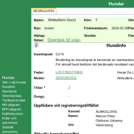
Hundar
SE18511/2016
Almkullens Gucci
Namn:
Kön:
T
Ob
Ras:
breton
Födelsedatum:
2016-02-09
Fär
Hårlag:
Storlek:
Fär
Direktlänk till sidan
Sidan:
Hundinfo
Inavelsgrad:
0,0 %
Beräkning av inavelsgrad är beroende av stamtavlans f
För aktuell hund bedöms det beräknade resultatet va
LOF276037/34841
Fader:
Herak De L
Hundar
SE40158/2011
Moder:
Almkullens
Sök / välj hundar
Hundinfo
Titlar: *
J
Stamtavla
Veterinärdata
Övrigt:
-
Tävlingsresultat
MH diagram
Uppfödare vid registreringstillfället
BPH diagram
Kennel
:
ALMKULLENS
Kull/helsyskon
Namn
:
Nilsson Peter
Kullar och
Olofsson Johanna
avkommor
Ort
:
Vänersborg
Statistik
avkommor
Aktuella kenneluppgifter