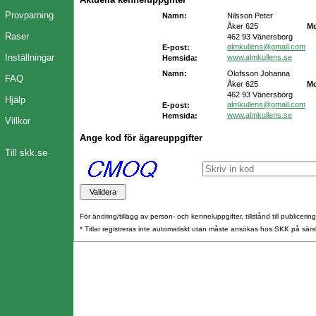
Provparning
Namn:
Nilsson Peter
Åker 625
Mo
Raser
462 93 Vänersborg
almkullens@gmail.com
E-post:
Inställningar
www.almkullens.se
Hemsida:
Namn:
Olofsson Johanna
FAQ
Åker 625
Mo
462 93 Vänersborg
Hjälp
almkullens@gmail.com
E-post:
www.almkullens.se
Hemsida:
Villkor
Ange kod för ägareuppgifter
Till skk.se
För ändring/tillägg av person- och kenneluppgifter, tillstånd till publicerin
* Titlar registreras inte automatiskt utan måste ansökas hos SKK på särs