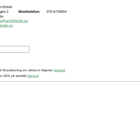
-Kristin
gen 2
Mobiltelefon:
070-6734654
rbo
ina@anziehends.se
hends.se
 till publicering etc skicka in följande
blankett
hos SKK på särskild
blankett