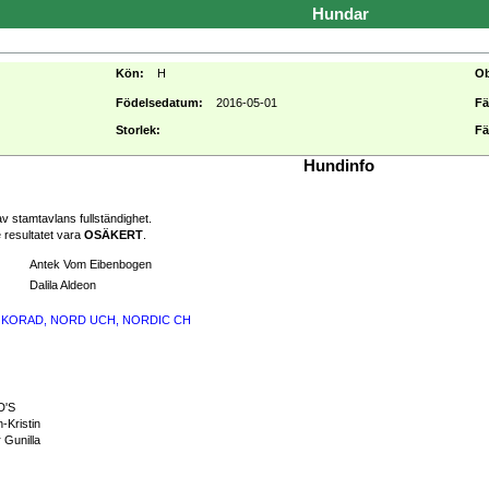
Hundar
Kön:
H
O
Födelsedatum:
2016-05-01
Fä
Storlek:
Fä
Hundinfo
v stamtavlans fullständighet.
 resultatet vara
OSÄKERT
.
Antek Vom Eibenbogen
Dalila Aldeon
DRH, KORAD, NORD UCH, NORDIC CH
D'S
-Kristin
 Gunilla