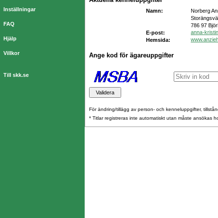
Inställningar
Namn:
Norberg Ann
Storängsvä
FAQ
786 97 Bjö
anna-krist
E-post:
Hjälp
www.anzie
Hemsida:
Villkor
Ange kod för ägareuppgifter
Till skk.se
För ändring/tillägg av person- och kenneluppgifter, tillstånd
* Titlar registreras inte automatiskt utan måste ansökas 