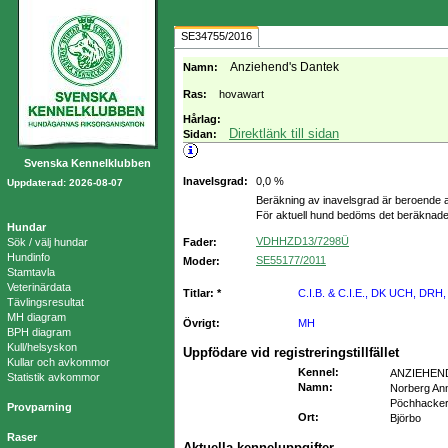
SE34755/2016
Anziehend's Dantek
Namn:
Ras:
hovawart
Hårlag:
Direktlänk till sidan
Sidan:
Svenska Kennelklubben
Inavelsgrad:
0,0 %
Uppdaterad: 2026-08-07
Beräkning av inavelsgrad är beroende a
För aktuell hund bedöms det beräknade
Hundar
VDHHZD13/7298Ü
Sök / välj hundar
Fader:
Hundinfo
SE55177/2011
Moder:
Stamtavla
Veterinärdata
Titlar: *
C.I.B. & C.I.E., DK UCH, 
Tävlingsresultat
MH diagram
Övrigt:
MH
BPH diagram
Kull/helsyskon
Uppfödare vid registreringstillfället
Kullar och avkommor
Kennel
:
ANZIEHEN
Statistik avkommor
Namn
:
Norberg Ann
Pöchhacker
Provparning
Ort
:
Björbo
Raser
Aktuella kenneluppgifter