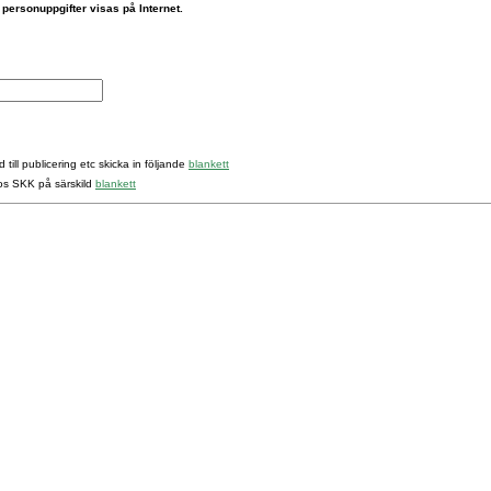
 personuppgifter visas på Internet.
 till publicering etc skicka in följande
blankett
hos SKK på särskild
blankett