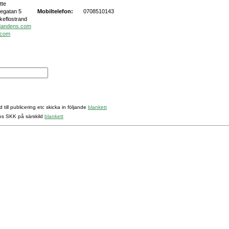
tte
egatan 5
Mobiltelefon:
0708510143
keflostrand
dandens.com
.com
 till publicering etc skicka in följande
blankett
hos SKK på särskild
blankett