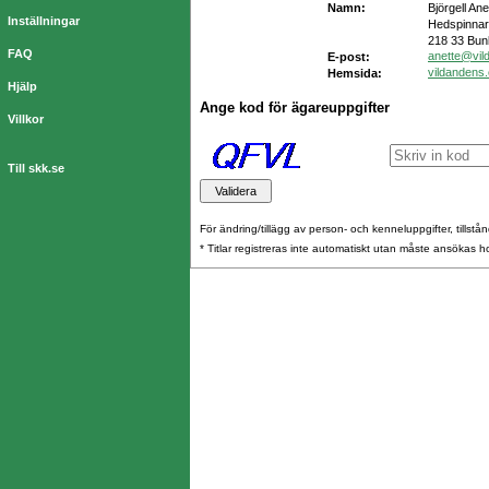
Namn:
Björgell Ane
Inställningar
Hedspinnar
218 33 Bun
FAQ
anette@vil
E-post:
vildandens
Hemsida:
Hjälp
Ange kod för ägareuppgifter
Villkor
Till skk.se
För ändring/tillägg av person- och kenneluppgifter, tillstånd
* Titlar registreras inte automatiskt utan måste ansökas 