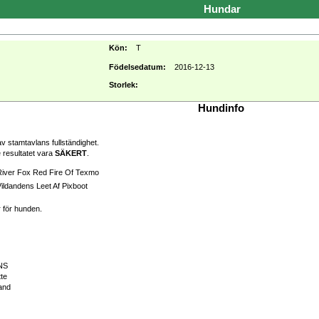
Hundar
Kön:
T
Födelsedatum:
2016-12-13
Storlek:
Hundinfo
v stamtavlans fullständighet.
 resultatet vara
SÄKERT
.
River Fox Red Fire Of Texmo
ildandens Leet Af Pixboot
r för hunden.
NS
tte
and