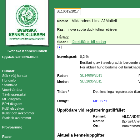
SE10619/2017
Vildandens Lima Af Molteli
Namn:
Ras:
nova scotia duck tolling retriever
Hårlag:
Direktlänk till sidan
Sidan:
Svenska Kennelklubben
Inavelsgrad:
0,2 %
Uppdaterad: 2026-08-06
Beräkning av inavelsgrad är beroende a
För aktuell hund bedöms det beräknade
Hundar
SE14609/2013
Sök / välj hundar
Fader:
Hundinfo
SE52635/2011
Moder:
V
Stamtavla
Veterinärdata
Titlar: *
Det finns inga registrerade titla
Tävlingsresultat
MH diagram
Övrigt:
MH, BPH
BPH diagram
Kull/helsyskon
Uppfödare vid registreringstillfället
Kullar och avkommor
Kennel
:
VILDANDE
Statistik avkommor
Namn
:
Björgell Ane
Ort
:
Bunkeflostr
Provparning
Aktuella kenneluppgifter
Raser