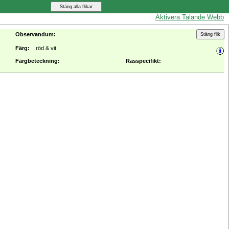
Aktivera Talande Webb
Observandum:
Färg:
röd & vit
Färgbeteckning:
Rasspecifikt: