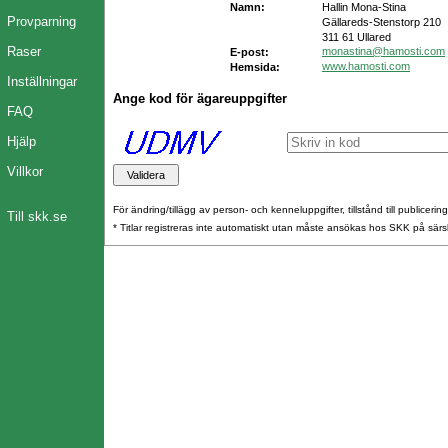
Namn:
Hallin Mona-Stina
Provparning
Gällareds-Stenstorp 210
311 61 Ullared
Raser
monastina@hamosti.com
E-post:
www.hamosti.com
Hemsida:
Inställningar
Ange kod för ägareuppgifter
FAQ
Hjälp
Villkor
För ändring/tillägg av person- och kenneluppgifter, tillstånd till publicerin
Till skk.se
* Titlar registreras inte automatiskt utan måste ansökas hos SKK på särs