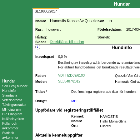
Hundar
SE19830/2017
Hamostis Krasse Av Quizzle
Namn:
Kön:
H
Ras:
hovawart
Födelsedatum:
2017-03
Hårlag:
Storlek:
Direktlänk till sidan
Sidan:
Hundinfo
Inavelsgrad:
0,0 %
Beräkning av inavelsgrad är beroende av stamtavlans f
För aktuell hund bedöms det beräknade resultatet va
VDHHZD09/6103
Fader:
Quizzle Von Gina
Hundar
SE55487/2012
Moder:
Hamostis Geira 
Sök / välj hundar
Hundinfo
Titlar: *
Det finns inga registrerade titlar för hunden.
Stamtavla
Veterinärdata
Övrigt:
MH
Tävlingsresultat
MH diagram
Uppfödare vid registreringstillfället
BPH diagram
Kennel
:
HAMOSTIS
Kull/helsyskon
Namn
:
Hallin Mona-Stina
Kullar och
Ort
:
Ullared
avkommor
Statistik
Aktuella kenneluppgifter
avkommor