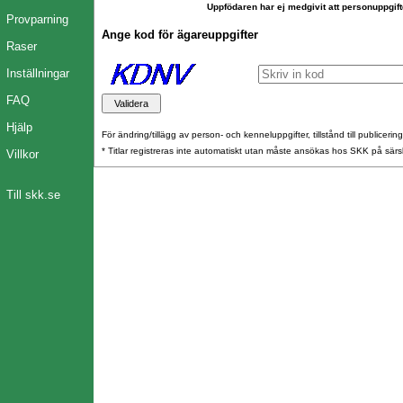
Uppfödaren har ej medgivit att personuppgift
Provparning
Ange kod för ägareuppgifter
Raser
Inställningar
FAQ
Hjälp
För ändring/tillägg av person- och kenneluppgifter, tillstånd till publicerin
* Titlar registreras inte automatiskt utan måste ansökas hos SKK på särs
Villkor
Till skk.se