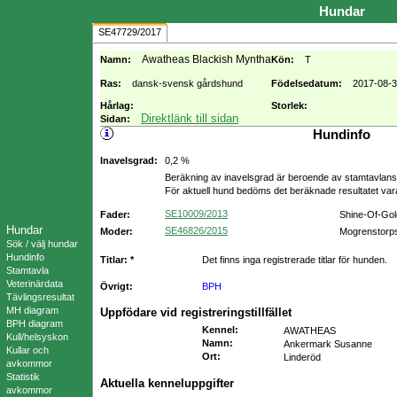
Hundar
SE47729/2017
Awatheas Blackish Myntha
Namn:
Kön:
T
Ras:
dansk-svensk gårdshund
Födelsedatum:
2017-08-
Hårlag:
Storlek:
Direktlänk till sidan
Sidan:
Hundinfo
Inavelsgrad:
0,2 %
Beräkning av inavelsgrad är beroende av stamtavlans f
För aktuell hund bedöms det beräknade resultatet va
SE10009/2013
Fader:
Shine-Of-Gol
Hundar
SE46826/2015
Moder:
Mogrenstorp
Sök / välj hundar
Hundinfo
Titlar: *
Det finns inga registrerade titlar för hunden.
Stamtavla
Veterinärdata
Övrigt:
BPH
Tävlingsresultat
MH diagram
Uppfödare vid registreringstillfället
BPH diagram
Kennel
:
AWATHEAS
Kull/helsyskon
Namn
:
Ankermark Susanne
Kullar och
Ort
:
Linderöd
avkommor
Statistik
Aktuella kenneluppgifter
avkommor