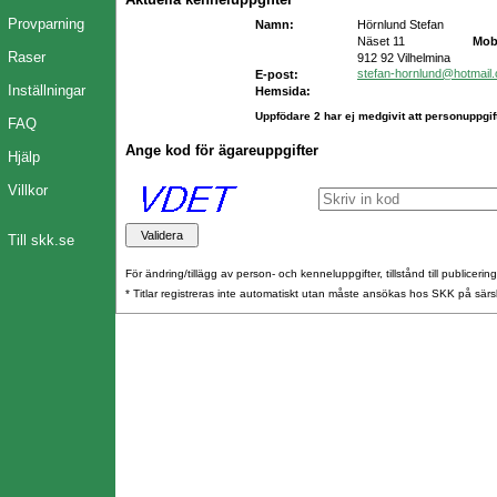
Provparning
Namn:
Hörnlund Stefan
Näset 11
Mob
Raser
912 92 Vilhelmina
stefan-hornlund@hotmail
E-post:
Inställningar
Hemsida:
Uppfödare 2 har ej medgivit att personuppgift
FAQ
Ange kod för ägareuppgifter
Hjälp
Villkor
Till skk.se
För ändring/tillägg av person- och kenneluppgifter, tillstånd till publicerin
* Titlar registreras inte automatiskt utan måste ansökas hos SKK på särs