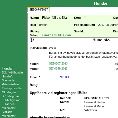
Hundar
SE50674/2017
Fiskonfjällets Zita
Namn:
Kön:
T
Ob
Ras:
breton
Födelsedatum:
2017-08-29
Fär
Hårlag:
Storlek:
Fär
Direktlänk till sidan
Sidan:
Hundinfo
Inavelsgrad:
0,0 %
Beräkning av inavelsgrad är beroende av stamtavlans f
För aktuell hund bedöms det beräknade resultatet va
SE20707/2013
Fader:
Su
Hundar
SE40159/2011
Moder:
Al
Sök / välj hundar
Hundinfo
Titlar: *
SE JCH
Stamtavla
Veterinärdata
Övrigt:
-
Tävlingsresultat
MH diagram
Uppfödare vid registreringstillfället
BPH diagram
Kennel
:
FISKONFJÄLLETS
Kull/helsyskon
Namn
:
Hörnlund Stefan
Kullar och
Hörnlund Maria
avkommor
Ort
:
Vilhelmina
Statistik
avkommor
Aktuella kenneluppgifter