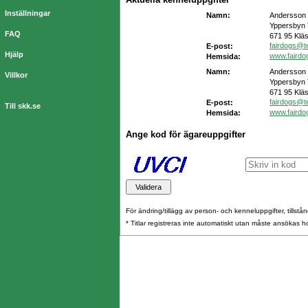
Inställningar
Namn:
Andersson 
Yppersbyn 
FAQ
671 95 Klä
fairdogs@t
E-post:
Hjälp
www.fairdo
Hemsida:
Namn:
Andersson 
Villkor
Yppersbyn 
671 95 Klä
fairdogs@t
E-post:
Till skk.se
www.fairdo
Hemsida:
Ange kod för ägareuppgifter
För ändring/tillägg av person- och kenneluppgifter, tillstånd
* Titlar registreras inte automatiskt utan måste ansökas 