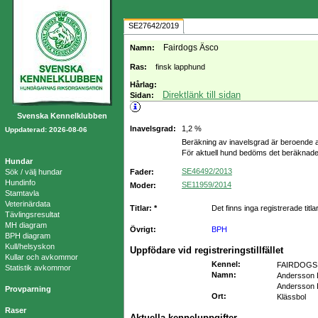
SE27642/2019
Fairdogs Äsco
Namn:
Ras:
finsk lapphund
Hårlag:
Direktlänk till sidan
Sidan:
Svenska Kennelklubben
Inavelsgrad:
1,2 %
Uppdaterad: 2026-08-06
Beräkning av inavelsgrad är beroende a
För aktuell hund bedöms det beräknade
Hundar
SE46492/2013
Sök / välj hundar
Fader:
Hundinfo
SE11959/2014
Moder:
Stamtavla
Veterinärdata
Titlar: *
Det finns inga registrerade titla
Tävlingsresultat
MH diagram
Övrigt:
BPH
BPH diagram
Kull/helsyskon
Uppfödare vid registreringstillfället
Kullar och avkommor
Kennel
:
FAIRDOGS
Statistik avkommor
Namn
:
Andersson L
Andersson 
Provparning
Ort
:
Klässbol
Raser
Aktuella kenneluppgifter