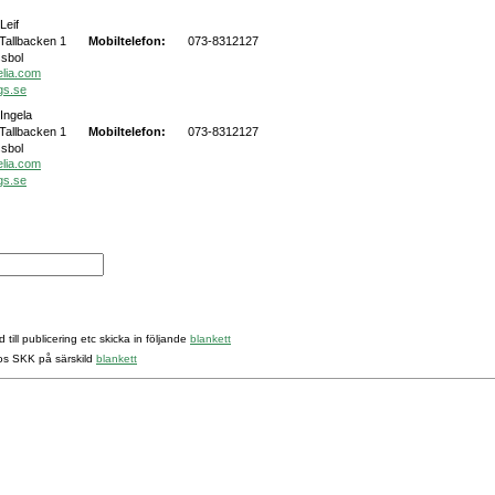
Leif
Tallbacken 1
Mobiltelefon:
073-8312127
ssbol
elia.com
gs.se
Ingela
Tallbacken 1
Mobiltelefon:
073-8312127
ssbol
elia.com
gs.se
 till publicering etc skicka in följande
blankett
hos SKK på särskild
blankett