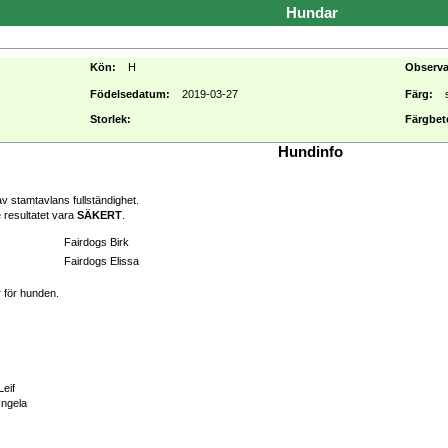
Hundar
Kön:
H
Observ
Födelsedatum:
2019-03-27
Färg:
Storlek:
Färgbet
Hundinfo
v stamtavlans fullständighet.
 resultatet vara
SÄKERT
.
Fairdogs Birk
Fairdogs Elissa
r för hunden.
eif
Ingela