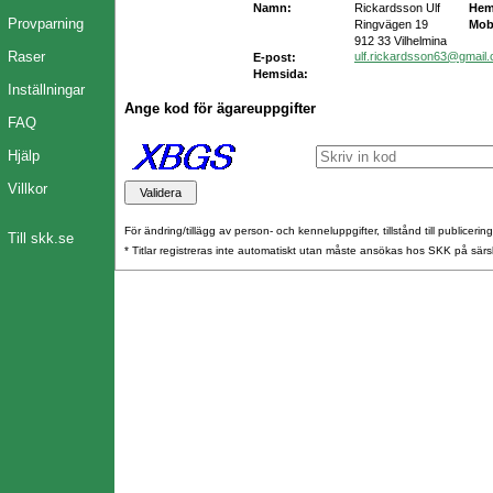
Namn:
Rickardsson Ulf
Hem
Provparning
Ringvägen 19
Mob
912 33 Vilhelmina
Raser
ulf.rickardsson63@gmail
E-post:
Hemsida:
Inställningar
Ange kod för ägareuppgifter
FAQ
Hjälp
Villkor
För ändring/tillägg av person- och kenneluppgifter, tillstånd till publicerin
Till skk.se
* Titlar registreras inte automatiskt utan måste ansökas hos SKK på särs