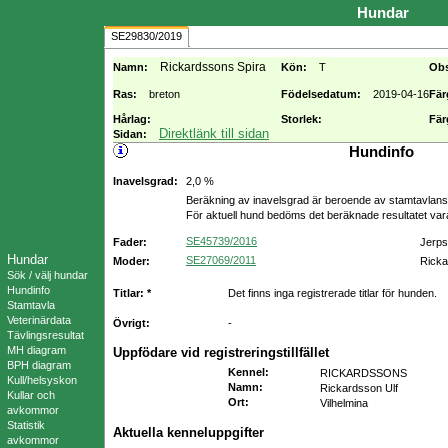
Hundar
SE29830/2019
Rickardssons Spira
Namn:
Kön:
T
Ob
Ras:
breton
Födelsedatum:
2019-04-16
Fär
Hårlag:
Storlek:
Fär
Direktlänk till sidan
Sidan:
Hundinfo
Inavelsgrad:
2,0 %
Beräkning av inavelsgrad är beroende av stamtavlans f
För aktuell hund bedöms det beräknade resultatet va
SE45739/2016
Fader:
Jerps
Hundar
SE27069/2011
Moder:
Rick
Sök / välj hundar
Hundinfo
Titlar: *
Det finns inga registrerade titlar för hunden.
Stamtavla
Veterinärdata
Övrigt:
-
Tävlingsresultat
MH diagram
Uppfödare vid registreringstillfället
BPH diagram
Kennel
:
RICKARDSSONS
Kull/helsyskon
Namn
:
Rickardsson Ulf
Kullar och
Ort
:
Vilhelmina
avkommor
Statistik
Aktuella kenneluppgifter
avkommor