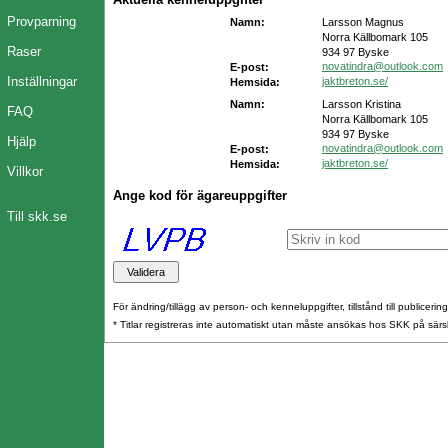
Provparning
Namn:
Larsson Magnus
Norra Källbomark 105
Raser
934 97 Byske
novatindra@outlook.com
E-post:
Inställningar
jaktbreton.se/
Hemsida:
Namn:
Larsson Kristina
FAQ
Norra Källbomark 105
934 97 Byske
Hjälp
novatindra@outlook.com
E-post:
jaktbreton.se/
Hemsida:
Villkor
Ange kod för ägareuppgifter
Till skk.se
För ändring/tillägg av person- och kenneluppgifter, tillstånd till publicerin
* Titlar registreras inte automatiskt utan måste ansökas hos SKK på särs