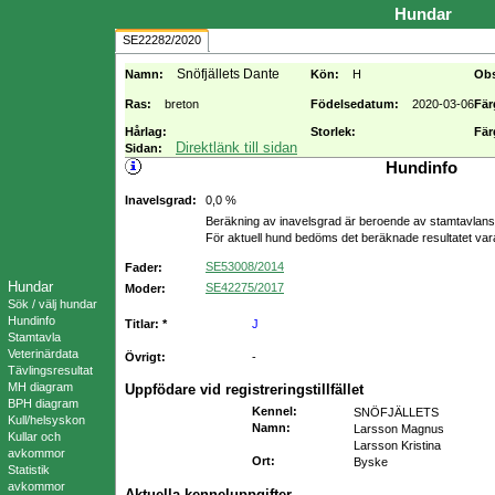
Hundar
SE22282/2020
Snöfjällets Dante
Namn:
Kön:
H
Ob
Ras:
breton
Födelsedatum:
2020-03-06
Fär
Hårlag:
Storlek:
Fär
Direktlänk till sidan
Sidan:
Hundinfo
Inavelsgrad:
0,0 %
Beräkning av inavelsgrad är beroende av stamtavlans f
För aktuell hund bedöms det beräknade resultatet va
SE53008/2014
Fader:
Hundar
SE42275/2017
Moder:
Sök / välj hundar
Hundinfo
Titlar: *
J
Stamtavla
Veterinärdata
Övrigt:
-
Tävlingsresultat
MH diagram
Uppfödare vid registreringstillfället
BPH diagram
Kennel
:
SNÖFJÄLLETS
Kull/helsyskon
Namn
:
Larsson Magnus
Kullar och
Larsson Kristina
avkommor
Ort
:
Byske
Statistik
avkommor
Aktuella kenneluppgifter