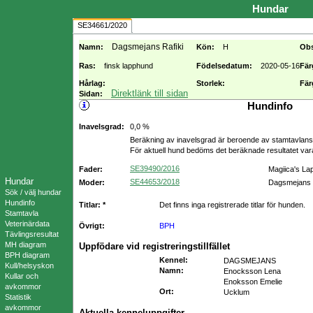
Hundar
SE34661/2020
Dagsmejans Rafiki
Namn:
Kön:
H
Ob
Ras:
finsk lapphund
Födelsedatum:
2020-05-16
Fär
Hårlag:
Storlek:
Fär
Direktlänk till sidan
Sidan:
Hundinfo
Inavelsgrad:
0,0 %
Beräkning av inavelsgrad är beroende av stamtavlans f
För aktuell hund bedöms det beräknade resultatet va
SE39490/2016
Fader:
Magiica's La
Hundar
SE44653/2018
Moder:
Dagsmejans 
Sök / välj hundar
Hundinfo
Titlar: *
Det finns inga registrerade titlar för hunden.
Stamtavla
Veterinärdata
Övrigt:
BPH
Tävlingsresultat
MH diagram
Uppfödare vid registreringstillfället
BPH diagram
Kennel
:
DAGSMEJANS
Kull/helsyskon
Namn
:
Enocksson Lena
Kullar och
Enoksson Emelie
avkommor
Ort
:
Ucklum
Statistik
avkommor
Aktuella kenneluppgifter