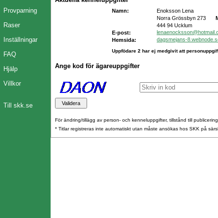
Provparning
Namn:
Enoksson Lena
Norra Grössbyn 273
Raser
444 94 Ucklum
lenaenocksson@hotmail.
E-post:
Inställningar
dagsmejans-8.webnode.s
Hemsida:
Uppfödare 2 har ej medgivit att personuppgift
FAQ
Ange kod för ägareuppgifter
Hjälp
Villkor
Till skk.se
För ändring/tillägg av person- och kenneluppgifter, tillstånd till publicerin
* Titlar registreras inte automatiskt utan måste ansökas hos SKK på särs